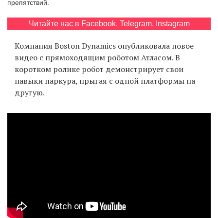
препятствий.
‘21
Читайте нас в
Facebook
,
Telegram
,
Instagram
Фотопроект
Компания Boston Dynamics опубликовала новое
видео с прямоходящим роботом Атласом. В
Репортаж
коротком ролике робот демонстрирует свои
навыки паркура, прыгая с одной платформы на
Партнерский
другую.
материал
О
птичке
Рекламодателям