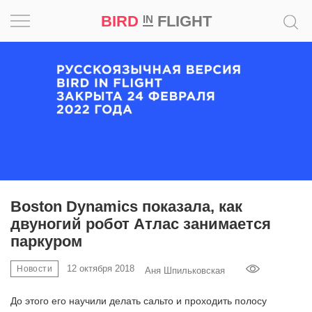
BIRD
FLIGHT
IN
Вдохновение
Почему
это
шедевр
Мир
Игра
Boston Dynamics показала, как
двуногий робот Атлас занимается
Новости
паркуром
Bird
12 октября 2018
Новости
Аня Шпильковская
in
Flight
До этого его научили делать сальто и проходить полосу
Prize