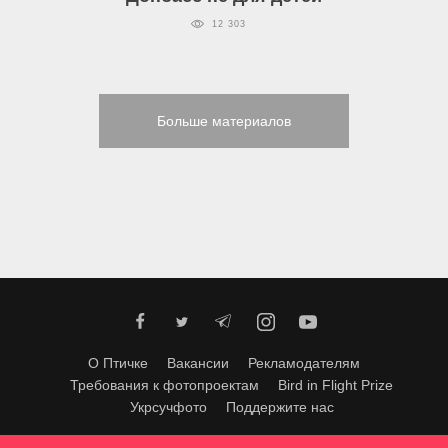
12 303
Больше материалов
О Птичке
Вакансии
Рекламодателям
Требования к фотопроектам
Bird in Flight Prize
Укрсучфото
Поддержите нас
Любое использование материалов допускается только с согласия