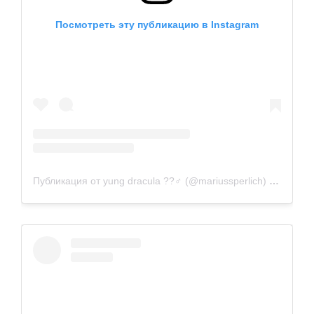
Посмотреть эту публикацию в Instagram
Публикация от yung dracula ??‍♂️ (@mariussperlich)
29 Янв 2