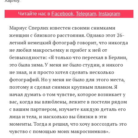
Харлоу.
‘21
Читайте нас в
Facebook
,
Telegram
,
Instagram
Фотопроект
Мариус Сперлих известен своими снимками
женщин с близкого расстояния. Однако этот 26-
Репортаж
летний немецкий фотограф говорит, что никогда
не любил макросъемку и прибег к ней от
Партнерский
безвыходности: «Я только что переехал в Берлин,
материал
это была зима. У меня не было студии, я никого
не знал, и я просто хотел сделать несколько
О
фотографий. Но у меня не было для этого места,
птичке
поэтому я сделал снимки крупным планом. Я
начал думать о том чувстве, которое возникает у
Рекламодателям
вас, когда вы влюблены, лежите в постели рядом
с вашим партнером, изучаете каждую деталь его
лица и тела, и насколько вы близки в эти
моменты. Тогда я решил, что хочу воссоздать это
чувство с помощью моих макроснимков».