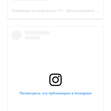
Публикация от yung dracula ??‍♂️ (@mariussperlich)
21 Мар 2
Посмотреть эту публикацию в Instagram