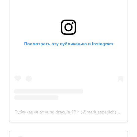
Посмотреть эту публикацию в Instagram
Публикация от yung dracula ??‍♂️ (@mariussperlich)
16 Сен 2