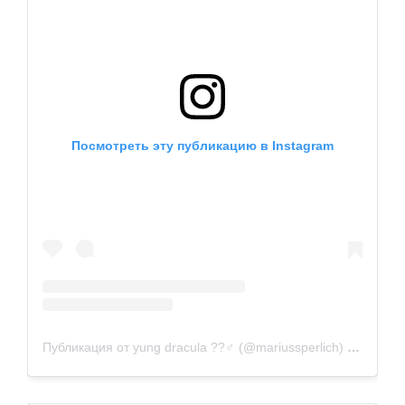
Посмотреть эту публикацию в Instagram
Публикация от yung dracula ??‍♂️ (@mariussperlich)
11 Май 2