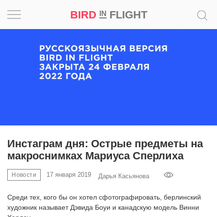
BIRD
FLIGHT
IN
Вдохновение
Почему
это
шедевр
Мир
Игра
Инстаграм дня: Острые предметы на
макроснимках Мариуса Сперлиха
Новости
17 января 2019
Новости
Дарья Касьянова
Bird
in
Среди тех, кого бы он хотел сфотографировать, берлинский
Flight
художник называет Дэвида Боуи и канадскую модель Винни
Prize