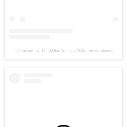
Публикация от Lee Miller Archives (@leemillerarchives)