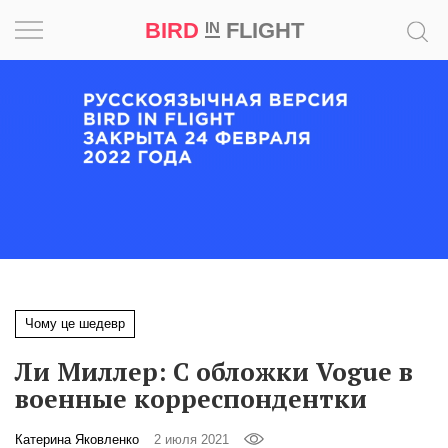
BIRD
FLIGHT
IN
Вдохновение
Почему
это
шедевр
Мир
Игра
Чому це шедевр
Новости
Ли Миллер: С обложки Vogue в
Bird
военные корреспондентки
in
Flight
Катерина Яковленко
2 июля 2021
Prize