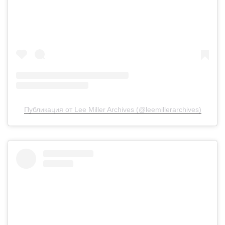
Публикация от Lee Miller Archives (@leemillerarchives)