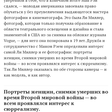
уверенной в себе, что в конечном итоге Ман Рэй
сдался, — молодая американка завоевала право
обучаться у без преувеличения выдающегося мастера
фотографии и кинематографа. Это была Ли Миллер,
EN
UA
фотограф, которая только получила образование в
области театрального освещения и дизайна и стала
знаменитой в США из-за снимка на обложке журнала
Vogue, — для него она позировала в 19 лет. Дружба и
сотрудничество с Маном Рэем определили интерес
самой Ли Миллер и ее фотографии: портреты
женщин, снимки умерших во время Второй мировой
войны — во всем проявлялся интерес к сюрреализму.
Так Ли Миллер оказалась по обе стороны камеры — и
как модель, и как автор.
Портреты женщин, снимки умерших во
время Второй мировой войны — во
всем проявлялся интерес к
сюрреализму.