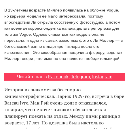
‘21
В 19-летнем возрасте Миллер появилась на обложке Vogue,
но карьера модели ее мало интересовала, поэтому
Фотопроект
впоследствии Ли открыла собственную фотостудию, а потом
как военная корреспондентка начала делать репортажи для
того же Vogue. Однако сниматься как модель она не
Репортаж
перестала, и одна из самых известных фото с Ли Миллер — в
белоснежной ванне в квартире Гитлера после его
Партнерский
исчезновения. Это своеобразная пощечина фюреру, ведь так
материал
Миллер говорит, что именно она является победительницей.
О
птичке
Читайте нас в
Facebook
,
Telegram
,
Instagram
История их знакомства бесспорно
Рекламодателям
кинематографическая. Париж 1929-го, встреча в баре
Bateau Ivre. Ман Рэй очень долго отказывался,
говорил, что не хочет никаких обязательств и
планирует поехать на отдых. Между ними разница в
возрасте, 17 лет. Но девушка была настолько