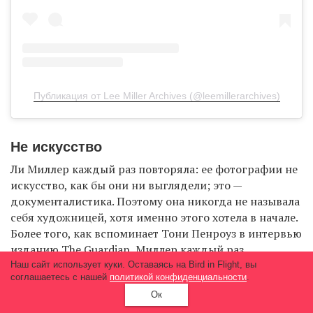
Публикация от Lee Miller Archives (@leemillerarchives)
Не искусство
Ли Миллер каждый раз повторяла: ее фотографии не
искусство, как бы они ни выглядели; это —
документалистика. Поэтому она никогда не называла
себя художницей, хотя именно этого хотела в начале.
Более того, как вспоминает Тони Пенроуз в интервью
изданию
The Guardian
, Миллер каждый раз
обесценивала свою работу, считая, что не сделала
Наш сайт использует куки. Оставаясь на Bird in Flight, вы
соглашаетесь с нашей
политикой конфиденциальности
.
ничего важного, о чем стоит говорить. В письме
Ок
своему коллеге она признавалась: «По каким-то