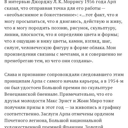
В интервью Джорджу Л. К. Моррису 1956 года Арп
сказал, что отправная точка для его работы —
«необъяснимое и божественное»: «…тот факт, что я
могу просыпаться, что я двигаюсь, действую и живу,
что я могу породить поэзию, рисунок, скульптуру,
линии, плоскости, что я определяю цвета и формы;
что я ощущаю и вижу цветы, камни, взгляд, шаг,
силуэт, человеческую фигуру в форме облака. Мои
произведения связаны с мечтами, и я совершенно не
пренебрегаю тем, из чего они созданы».
Слава и признание сопровождали следовавшего этим
принципам Арпа с самого начала карьеры, а в 1954-м
он был удостоен Большой премии по скульптуре
Венецианской биеннале. Примечательно, что его
друзья молодости Макс Эрнст и Жоан Миро тоже
получили призы в этот год — за живопись и графику
соответственно. Заслуги Арпа отмечены орденом
Почетного легиона, Большой национальной
художественной премией Франции, Золотой