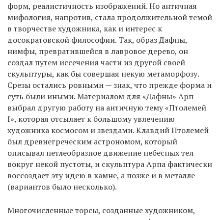
форм, реалистичность изображений. Но античная
мифология, напротив, стала продолжительной темой
в творчестве художника, как и интерес к
досократовской философии. Так, образ Дафны,
нимфы, превратившейся в лавровое дерево, он
создал путем иссечения части из другой своей
скульптуры, как бы совершая некую метаморфозу.
Срезы остались ровными — знак, что прежде форма и
суть были иными. Материалом для «Дафны» Арп
выбрал другую работу на античную тему «Птолемей
I», которая отсылает к большому увлечению
художника космосом и звездами. Клавдий Птолемей
был древнегреческим астрономом, который
описывал петлеобразное движение небесных тел
вокруг некой пустоты, и скульптура Арпа фактически
воссоздает эту идею в камне, а позже и в металле
(вариантов было несколько).
Многочисленные торсы, созданные художником,