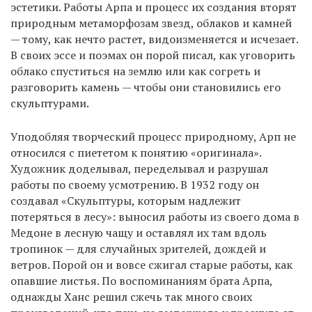
эстетики. Работы Арпа и процесс их создания вторят
природным метаморфозам звезд, облаков и камней
— тому, как нечто растет, видоизменяется и исчезает.
В своих эссе и поэмах он порой писал, как уговорить
облако спуститься на землю или как согреть и
разговорить камень — чтобы они становились его
скульптурами.
Уподобляя творческий процесс природному, Арп не
относился с пиететом к понятию «оригинала».
Художник доделывал, переделывал и разрушал
работы по своему усмотрению. В 1932 году он
создавал «Скульптуры, которым надлежит
потеряться в лесу»: выносил работы из своего дома в
Медоне в лесную чащу и оставлял их там вдоль
тропинок — для случайных зрителей, дождей и
ветров. Порой он и вовсе сжигал старые работы, как
опавшие листья. По воспоминаниям брата Арпа,
однажды Ханс решил сжечь так много своих