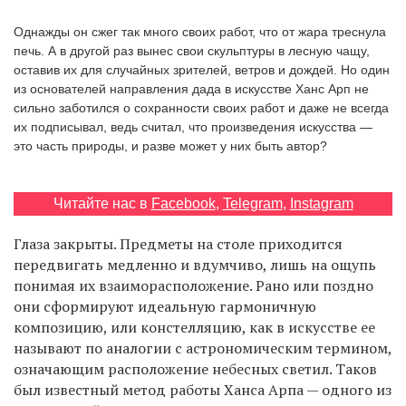
‘21
Однажды он сжег так много своих работ, что от жара треснула
печь. А в другой раз вынес свои скульптуры в лесную чащу,
Фотопроект
оставив их для случайных зрителей, ветров и дождей. Но один
из основателей направления дада в искусстве Ханс Арп не
сильно заботился о сохранности своих работ и даже не всегда
Репортаж
их подписывал, ведь считал, что произведения искусства —
это часть природы, и разве может у них быть автор?
Партнерский
материал
Читайте нас в
Facebook
,
Telegram
,
Instagram
О
птичке
Глаза закрыты. Предметы на столе приходится
передвигать медленно и вдумчиво, лишь на ощупь
понимая их взаиморасположение. Рано или поздно
Рекламодателям
они сформируют идеальную гармоничную
композицию, или констелляцию, как в искусстве ее
называют по аналогии с астрономическим термином,
означающим расположение небесных светил. Таков
был известный метод работы Ханса Арпа — одного из