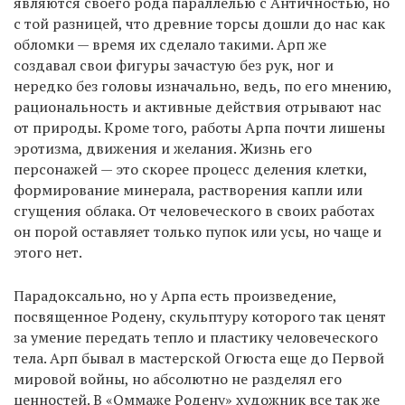
являются своего рода параллелью с Античностью, но
с той разницей, что древние торсы дошли до нас как
обломки — время их сделало такими. Арп же
создавал свои фигуры зачастую без рук, ног и
нередко без головы изначально, ведь, по его мнению,
рациональность и активные действия отрывают нас
от природы. Кроме того, работы Арпа почти лишены
эротизма, движения и желания. Жизнь его
персонажей — это скорее процесс деления клетки,
формирование минерала, растворения капли или
сгущения облака. От человеческого в своих работах
он порой оставляет только пупок или усы, но чаще и
этого нет.
Парадоксально, но у Арпа есть произведение,
посвященное Родену, скульптуру которого так ценят
за умение передать тепло и пластику человеческого
тела. Арп бывал в мастерской Огюста еще до Первой
мировой войны, но абсолютно не разделял его
ценностей. В «Оммаже Родену» художник все так же