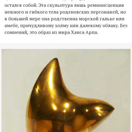
остался собой. Эта скульптура лишь реминисценция
нежного и гибкого тела роденовских персонажей, но
в большей мере она родственна морской гальке или
амебе, причудливому холму или далекому облаку. Без
сомнений, это образ из мира Ханса Арпа.