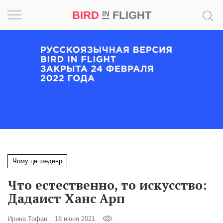
BIRD
FLIGHT
IN
Вдохновение
Почему
это
шедевр
Мир
Игра
Чому це шедевр
Новости
Что естественно, то искусство:
Bird
Дадаист Ханс Арп
in
Flight
Ирина Тофан
18 июня 2021
Prize