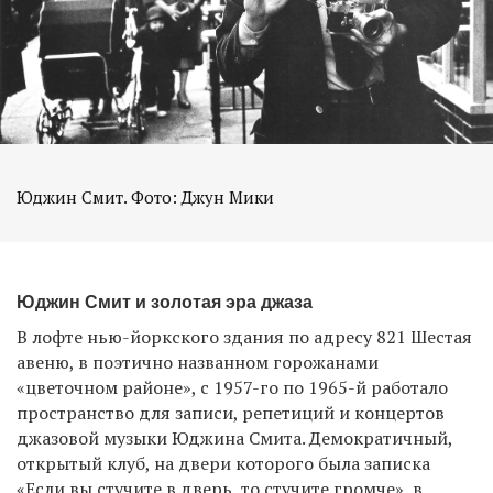
Юджин Смит. Фото: Джун Мики
Юджин Смит и золотая эра джаза
В лофте нью-йоркского здания по адресу 821 Шестая
авеню, в поэтично названном горожанами
«цветочном районе», с 1957-го по 1965-й работало
пространство для записи, репетиций и концертов
джазовой музыки Юджина Смита. Демократичный,
открытый клуб, на двери которого была записка
«Если вы стучите в дверь, то стучите громче», в