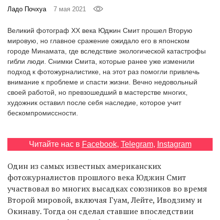
‘21
Ладо Почхуа
7 мая 2021
Великий фотограф ХХ века Юджин Смит прошел Вторую
Фотопроект
мировую, но главное сражение ожидало его в японском
городе Минамата, где вследствие экологической катастрофы
Репортаж
гибли люди. Снимки Смита, которые ранее уже изменили
подход к фотожурналистике, на этот раз помогли привлечь
внимание к проблеме и спасти жизни. Вечно недовольный
Партнерский
своей работой, но превзошедший в мастерстве многих,
материал
художник оставил после себя наследие, которое учит
бескомпромиссности.
О
птичке
Читайте нас в
Facebook
,
Telegram
,
Instagram
Рекламодателям
Один из самых известных американских
фотожурналистов прошлого века Юджин Смит
участвовал во многих высадках союзников во время
Второй мировой, включая Гуам, Лейте, Иводзиму и
Окинаву. Тогда он сделал ставшие впоследствии