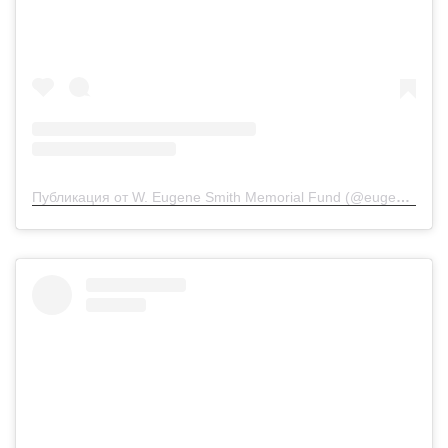
Публикация от W. Eugene Smith Memorial Fund (@eugenesmithfund)