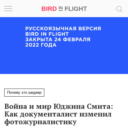
BIRD
FLIGHT
IN
Вдохновение
Почему
это
шедевр
Мир
Игра
Почему это шедевр
Новости
Война и мир Юджина Смита:
Bird
Как документалист изменил
in
фотожурналистику
Flight
Prize