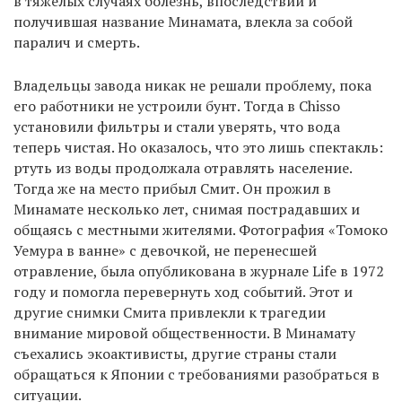
в тяжелых случаях болезнь, впоследствии и
получившая название Минамата, влекла за собой
паралич и смерть.
Владельцы завода никак не решали проблему, пока
его работники не устроили бунт. Тогда в Chisso
установили фильтры и стали уверять, что вода
теперь чистая. Но оказалось, что это лишь спектакль:
ртуть из воды продолжала отравлять население.
Тогда же на место прибыл Смит. Он прожил в
Минамате несколько лет, снимая пострадавших и
общаясь с местными жителями. Фотография «Томоко
Уемура в ванне» с девочкой, не перенесшей
отравление, была опубликована в журнале Life в 1972
году и помогла перевернуть ход событий. Этот и
другие снимки Смита привлекли к трагедии
внимание мировой общественности. В Минамату
съехались экоактивисты, другие страны стали
обращаться к Японии с требованиями разобраться в
ситуации.