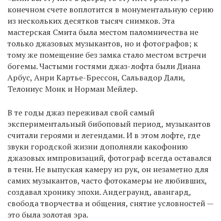
конечном счете воплотится в монументальную серию
из нескольких десятков тысяч снимков. Эта
мастерская Смита была местом паломничества не
только джазовых музыкантов, но и фотографов; к
тому же помещение без замка стало местом встречи
богемы. Частыми гостями джаз-лофта были Диана
Арбус, Анри Картье-Брессон, Сальвадор Дали,
Телониус Монк и Норман Мейлер.
В те годы джаз переживал свой самый
экспериментальный бибоповый период, музыкантов
считали героями и легендами. И в этом лофте, где
звуки городской жизни дополняли какофонию
джазовых импровизаций, фотограф всегда оставался
в тени. Не выпуская камеру из рук, он незаметно для
самих музыкантов, часто фотокамеры не любивших,
создавал хронику эпохи. Андеграунд, авангард,
свобода творчества и общения, снятие условностей —
это была золотая эра.