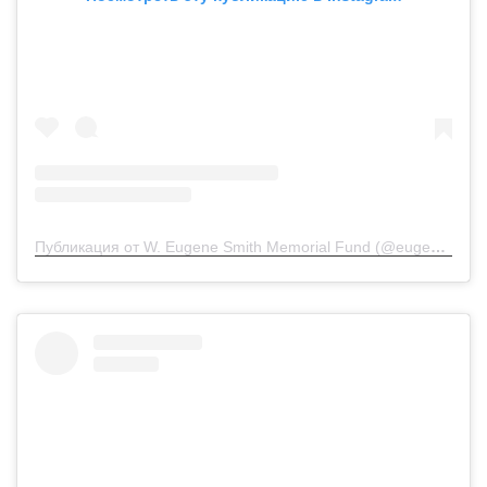
Публикация от W. Eugene Smith Memorial Fund (@eugenesmithfund)