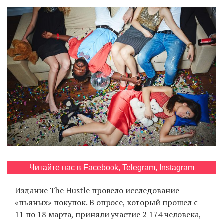
‘21
Фотопроект
Репортаж
Партнерский
материал
О
птичке
Рекламодателям
Читайте нас в
Facebook
,
Telegram
,
Instagram
Издание The Hustle провело
исследование
«пьяных» покупок. В опросе, который прошел с
11 по 18 марта, приняли участие 2 174 человека,