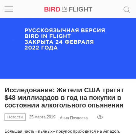
BIRD
FLIGHT
IN
Вдохновение
Почему
это
шедевр
Мир
Игра
Исследование: Жители США тратят
$48 миллиардов в год на покупки в
Новости
состоянии алкогольного опьянения
Bird
25 марта 2019
Новости
Анна Поздеева
in
Flight
Большая часть «пьяных» покупок приходится на Amazon.
Prize