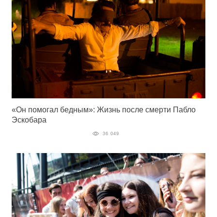
«Он помогал бедным»: Жизнь после смерти Пабло
Эскобара
36 049