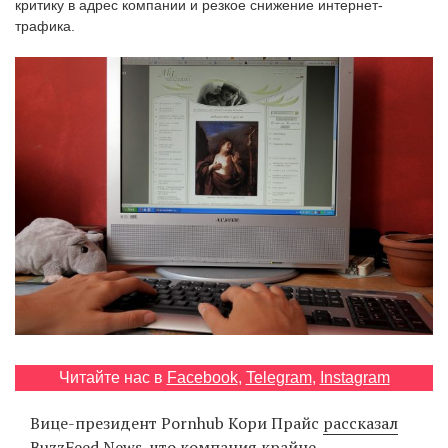
критику в адрес компании и резкое снижение интернет-
‘21
трафика.
Фотопроект
Репортаж
Партнерский
материал
О
птичке
Рекламодателям
Читайте нас в
Facebook
,
Telegram
,
Instagram
Вице-президент Pornhub Кори Прайс
рассказал
BuzzFeed News, что компания крайне