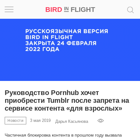
BIRD
FLIGHT
IN
Вдохновение
Почему
это
шедевр
Мир
Игра
Руководство Pornhub хочет
приобрести Tumblr после запрета на
Новости
сервисе контента «для взрослых»
Bird
3 мая 2019
Новости
Дарья Касьянова
in
Flight
Частичная блокировка контента в прошлом году вызвала
Prize