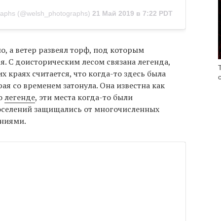
raphs (@welsh_photographs)
21 Май 2019 в 7:22 PDT
о, а ветер развеял торф, под которым
. С доисторическим лесом связана легенда,
их краях считается, что когда-то здесь была
ая со временем затонула. Она известна как
но
легенде
, эти места когда-то были
оселений защищались от многочисленных
ниями.