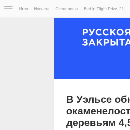
Игра
Новости
Спецпроект
Bird in Flight Prize ‘21
Вдохновение
Почему это шедевр
Мир
Фотопрое
В Уэльсе о
окаменелост
деревьям 4,