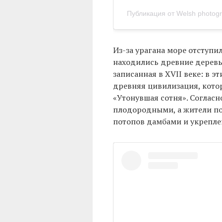
Публикация от Welsh photog
Из-за урагана море отступил
находились древние деревья
записанная в XVII веке: в эт
древняя цивилизация, котор
«Утонувшая сотня». Соглас
плодородными, а жители п
потопов дамбами и укрепле