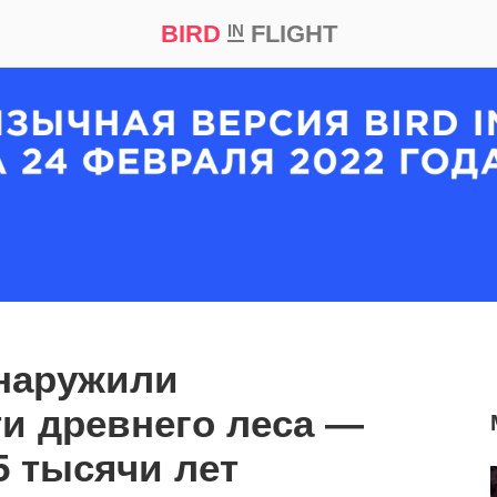
BIRD
FLIGHT
IN
кт
Репортаж
бнаружили
и древнего леса —
5 тысячи лет