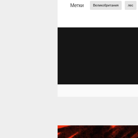
Метки
Великобритания
лес
39 292