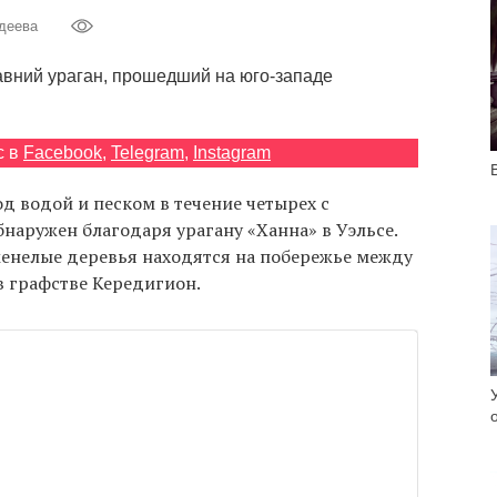
деева
авний ураган, прошедший на юго-западе
с в
Facebook
,
Telegram
,
Instagram
д водой и песком в течение четырех с
бнаружен благодаря урагану «Ханна» в Уэльсе.
енелые деревья находятся на побережье между
в графстве Кередигион.