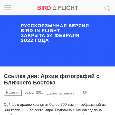
BIRD
FLIGHT
IN
Вдохновение
Почему
это
шедевр
Мир
Игра
Ссылка дня: Архив фотографий с
Ближнего Востока
Новости
30 мая 2019
Новости
Дарья Касьянова
Bird
in
Сейчас в архиве хранится более 500 тысяч изображений из
Flight
300 коллекций со всего мира. Половина снимков сделана
Prize