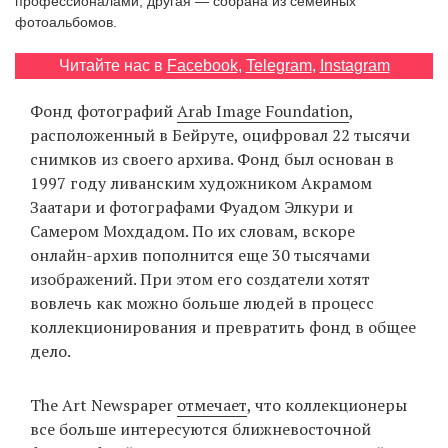
профессионалами, другая — собрана из семейных
‘21
фотоальбомов.
Читайте нас в
Facebook
,
Telegram
,
Instagram
Фотопроект
Фонд фотографий
Arab Image Foundation
,
Репортаж
расположенный в Бейруте, оцифровал 22 тысячи
снимков из своего архива. Фонд был основан в
Партнерский
1997 году ливанским художником Акрамом
материал
Заатари и фотографами Фуадом Элкури и
Самером Мохдадом. По их словам, вскоре
О
онлайн-архив пополнится еще 30 тысячами
птичке
изображений. При этом его создатели хотят
вовлечь как можно больше людей в процесс
Рекламодателям
коллекционирования и превратить фонд в общее
дело.
The Art Newspaper
отмечает
, что коллекционеры
все больше интересуются ближневосточной