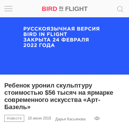
BIRD
FLIGHT
IN
Вдохновение
Почему
это
шедевр
Мир
Игра
Ребенок уронил скульптуру
стоимостью $56 тысяч на ярмарке
Новости
современного искусства «Арт-
Базель»
Bird
in
18 июня 2019
Новости
Дарья Касьянова
Flight
Prize