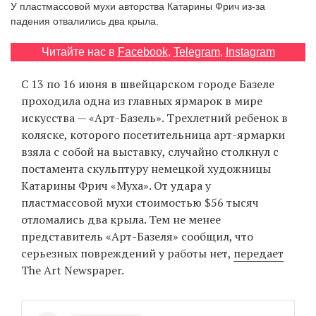
У пластмассовой мухи авторства Катарины Фрич из-за
‘21
падения отвалились два крыла.
Фотопроект
Читайте нас в
Facebook
,
Telegram
,
Instagram
С 13 по 16 июня в швейцарском городе Базеле
Репортаж
проходила одна из главных ярмарок в мире
искусства — «Арт-Базель». Трехлетний ребенок в
Партнерский
коляске, которого посетительница арт-ярмарки
материал
взяла с собой на выставку, случайно столкнул с
постамента скульптуру немецкой художницы
О
Катарины Фрич «Муха». От удара у
птичке
пластмассовой мухи стоимостью $56 тысяч
отломались два крыла. Тем не менее
Рекламодателям
представитель «Арт-Базеля» сообщил, что
серьезных повреждений у работы нет,
передает
The Art Newspaper.