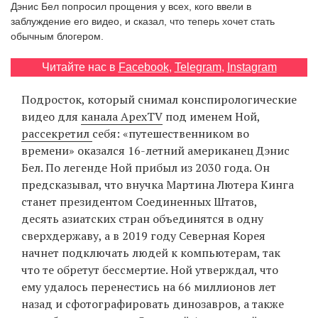
Дэнис Бел попросил прощения у всех, кого ввели в
‘21
заблуждение его видео, и сказал, что теперь хочет стать
обычным блогером.
Фотопроект
Читайте нас в
Facebook
,
Telegram
,
Instagram
Репортаж
Подросток, который снимал конспирологические
видео для
канала ApexTV
под именем Ной,
Партнерский
рассекретил
себя: «путешественником во
материал
времени» оказался 16-летний американец Дэнис
Бел. По легенде Ной прибыл из 2030 года. Он
О
предсказывал, что внучка Мартина Лютера Кинга
птичке
станет президентом Соединенных Штатов,
десять азиатских стран объединятся в одну
Рекламодателям
сверхдержаву, а в 2019 году Северная Корея
начнет подключать людей к компьютерам, так
что те обретут бессмертие. Ной утверждал, что
ему удалось перенестись на 66 миллионов лет
назад и сфотографировать динозавров, а также