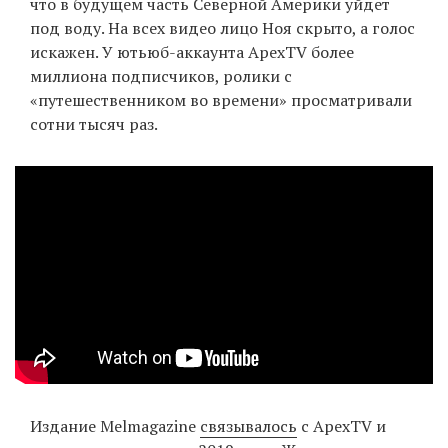
что в будущем часть Северной Америки уйдет
под воду. На всех видео лицо Ноя скрыто, а голос
искажен. У ютьюб-аккаунта ApexTV более
EN
UA
миллиона подписчиков, ролики с
«путешественником во времени» просматривали
сотни тысяч раз.
Издание Melmagazine
связывалось
с ApexTV и