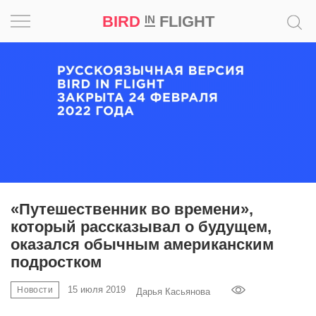
BIRD
FLIGHT
IN
Вдохновение
Почему
это
шедевр
Мир
Игра
«Путешественник во времени»,
который рассказывал о будущем,
Новости
оказался обычным американским
подростком
Bird
in
15 июля 2019
Новости
Дарья Касьянова
Flight
Prize