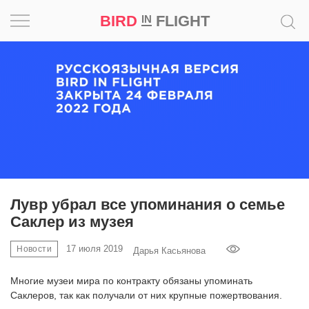
BIRD
FLIGHT
IN
Вдохновение
Почему
это
шедевр
Мир
Игра
Лувр убрал все упоминания о семье
Саклер из музея
Новости
17 июля 2019
Новости
Дарья Касьянова
Bird
in
Многие музеи мира по контракту обязаны упоминать
Flight
Саклеров, так как получали от них крупные пожертвования.
Prize