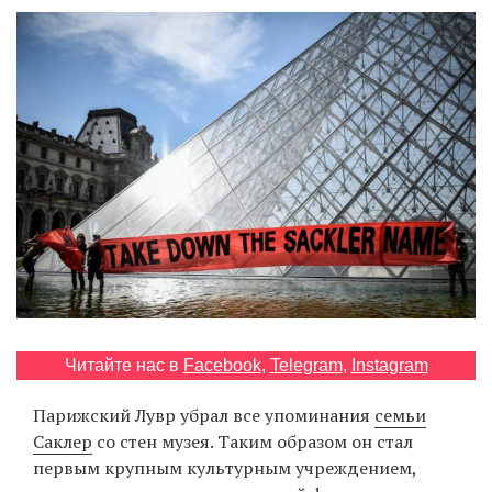
‘21
Фотопроект
Репортаж
Партнерский
материал
О
птичке
Рекламодателям
Читайте нас в
Facebook
,
Telegram
,
Instagram
Парижский Лувр убрал все упоминания
семьи
Саклер
со стен музея. Таким образом он стал
первым крупным культурным учреждением,