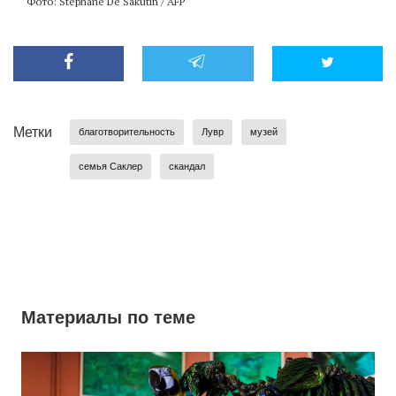
Фото: Stephane De Sakutin / AFP
Метки
благотворительность
Лувр
музей
семья Саклер
скандал
Материалы по теме