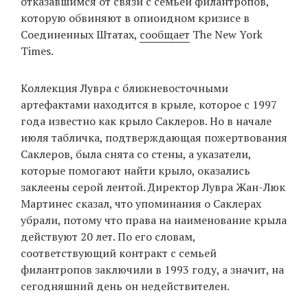
отказавшимся от связи с семьей филантропов,
которую обвиняют в опиоидном кризисе в
Соединенных Штатах,
сообщает
The New York
EN
UA
Times.
Коллекция Лувра с ближневосточными
артефактами находится в крыле, которое с 1997
года известно как крыло Саклеров. Но в начале
июля табличка, подтверждающая пожертвования
Саклеров, была снята со стены, а указатели,
которые помогают найти крыло, оказались
заклеены серой лентой. Директор Лувра Жан-Люк
Мартинес сказал, что упоминания о Саклерах
убрали, потому что права на наименование крыла
действуют 20 лет. По его словам,
соответствующий контракт с семьей
филантропов заключили в 1993 году, а значит, на
сегодняшний день он недействителен.