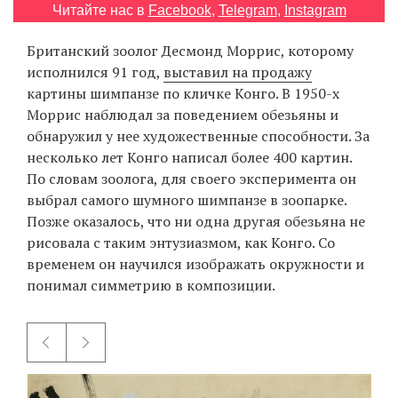
Читайте нас в
Facebook
,
Telegram
,
Instagram
Британский зоолог Десмонд Моррис, которому
EN
UA
исполнился 91 год,
выставил на продажу
картины шимпанзе по кличке Конго. В 1950-х
Моррис наблюдал за поведением обезьяны и
обнаружил у нее художественные способности. За
несколько лет Конго написал более 400 картин.
По словам зоолога, для своего эксперимента он
выбрал самого шумного шимпанзе в зоопарке.
Позже оказалось, что ни одна другая обезьяна не
рисовала с таким энтузиазмом, как Конго. Со
временем он научился изображать окружности и
понимал симметрию в композиции.