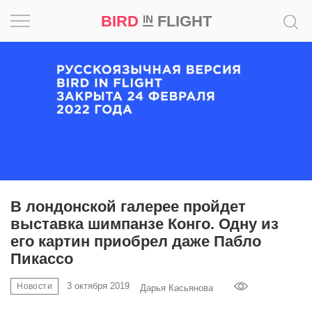
BIRD
FLIGHT
IN
Вдохновение
Почему
это
шедевр
Мир
Игра
В лондонской галерее пройдет
выставка шимпанзе Конго. Одну из
Новости
его картин приобрел даже Пабло
Пикассо
Bird
in
3 октября 2019
Новости
Дарья Касьянова
Flight
Prize