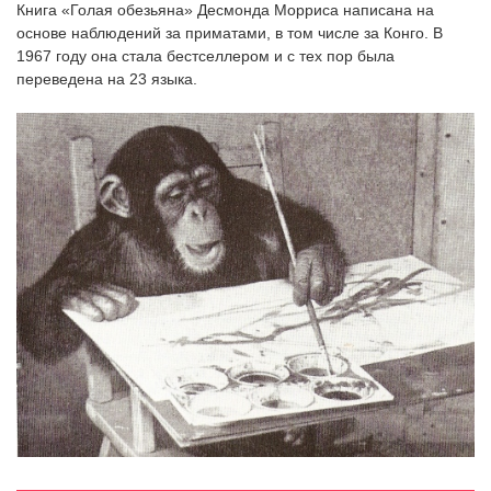
Книга «Голая обезьяна» Десмонда Морриса написана на
‘21
основе наблюдений за приматами, в том числе за Конго. В
1967 году она стала бестселлером и с тех пор была
Фотопроект
переведена на 23 языка.
Репортаж
Партнерский
материал
О
птичке
Рекламодателям