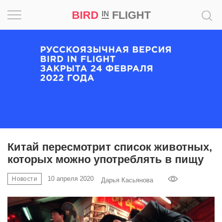
BIRD
FLIGHT
IN
Вдохновение
Почему
это
шедевр
Мир
Игра
Китай пересмотрит список животных,
которых можно употреблять в пищу
Новости
10 апреля 2020
Новости
Дарья Касьянова
Bird
in
Flight
Prize