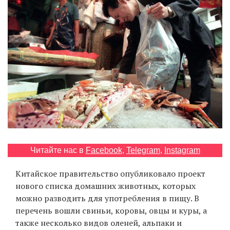
‘21
Фотопроект
Репортаж
Партнерский
материал
О
птичке
Читайте нас в
Facebook
,
Telegram
,
Instagram
Рекламодателям
Китайское правительство опубликовало проект
нового списка домашних животных, которых
можно разводить для употребления в пищу. В
перечень вошли свиньи, коровы, овцы и куры, а
также несколько видов оленей, альпаки и