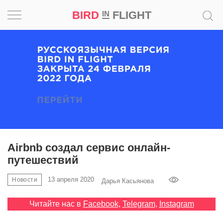
BIRD
FLIGHT
IN
Вдохновение
Почему
это
шедевр
Мир
Игра
Airbnb создал сервис онлайн-
путешествий
Новости
13 апреля 2020
Новости
Дарья Касьянова
Bird
in
Читайте нас в
Facebook
,
Telegram
,
Instagram
Flight
Prize