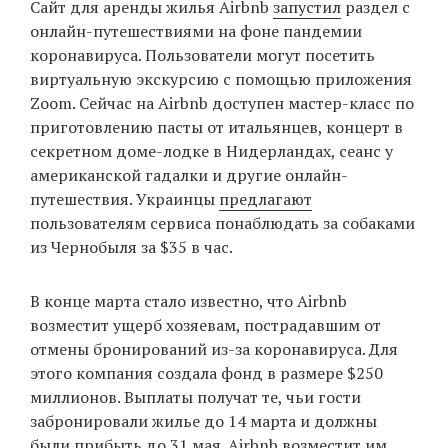
Сайт для аренды жилья Airbnb
запустил
раздел с
‘21
онлайн-путешествиями на фоне пандемии
коронавируса. Пользователи могут посетить
Фотопроект
виртуальную экскурсию с помощью приложения
Zoom. Сейчас на Airbnb доступен мастер-класс по
Репортаж
приготовлению пасты от итальянцев, концерт в
секретном доме-лодке в Нидерландах, сеанс у
Партнерский
американской гадалки и другие онлайн-
материал
путешествия. Украинцы
предлагают
пользователям сервиса понаблюдать за собаками
О
из Чернобыля за $35 в час.
птичке
В конце марта стало известно, что Airbnb
Рекламодателям
возместит ущерб хозяевам, пострадавшим от
отмены бронирований из-за коронавируса. Для
этого компания создала фонд в размере $250
миллионов. Выплаты получат те, чьи гости
забронировали жилье до 14 марта и должны
были прибыть до 31 мая. Airbnb возместит им