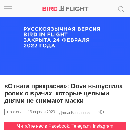
BIRD
FLIGHT
IN
Вдохновение
Почему
это
шедевр
Мир
Игра
«Отвага прекрасна»: Dove выпустила
ролик о врачах, которые целыми
Новости
днями не снимают маски
Bird
13 апреля 2020
Новости
Дарья Касьянова
in
Flight
Читайте нас в
Facebook
,
Telegram
,
Instagram
Prize