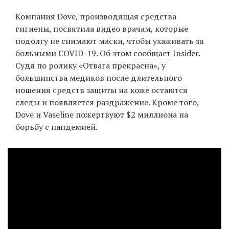
‘21
Компания Dove, производящая средства
гигиены, посвятила видео врачам, которые
Фотопроект
подолгу не снимают маски, чтобы ухаживать за
больными COVID-19. Об этом
сообщает
Insider.
Репортаж
Судя по ролику «Отвага прекрасна», у
большинства медиков после длительного
Партнерский
ношения средств защиты на коже остаются
материал
следы и появляется раздражение. Кроме того,
Dove и Vaseline пожертвуют $2 миллиона на
О
борьбу с пандемией.
птичке
Рекламодателям