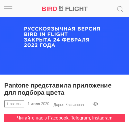
BIRD
FLIGHT
IN
Вдохновение
Почему
это
шедевр
Мир
Игра
Pantone представила приложение
для подбора цвета
Новости
1 июля 2020
Новости
Дарья Касьянова
Bird
in
Читайте нас в
Facebook
,
Telegram
,
Instagram
Flight
Prize