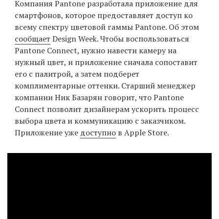
Компания Pantone разработала приложение для
‘21
смартфонов, которое предоставляет доступ ко
всему спектру цветовой гаммы Pantone. Об этом
Фотопроект
сообщает
Design Week. Чтобы воспользоваться
Pantone Connect, нужно навести камеру на
Репортаж
нужный цвет, и приложение сначала сопоставит
его с палитрой, а затем подберет
Партнерский
комплиментарные оттенки. Старший менеджер
материал
компании Ник Базарян говорит, что Pantone
Connect позволит дизайнерам ускорить процесс
О
выбора цвета и коммуникацию с заказчиком.
птичке
Приложение уже
доступно
в Apple Store.
Рекламодателям