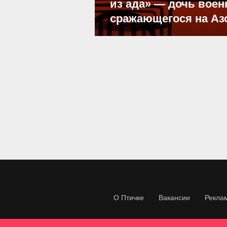
из ада» — дочь воен
сражающегося на Аз
О Птичке
Вакансии
Рекла