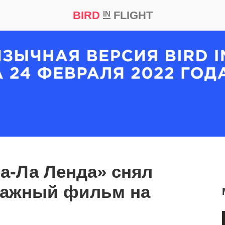
BIRD
FLIGHT
IN
кт
Репортаж
а-Ла Ленда» снял
ражный фильм на