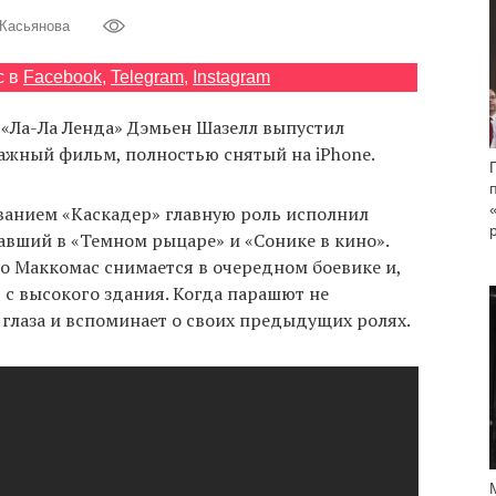
 Касьянова
с в
Facebook
,
Telegram
,
Instagram
«Ла-Ла Ленда» Дэмьен Шазелл выпустил
жный фильм, полностью снятый на iPhone.
ванием «Каскадер» главную роль исполнил
авший в «Темном рыцаре» и «Сонике в кино».
то Маккомас снимается в очередном боевике и,
т с высокого здания. Когда парашют не
 глаза и вспоминает о своих предыдущих ролях.