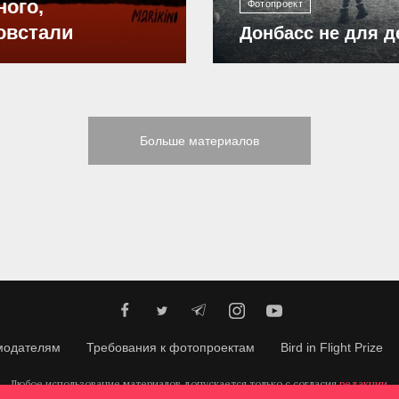
ного,
Фотопроект
овстали
Донбасс не для д
Больше материалов
модателям
Требования к фотопроектам
Bird in Flight Prize
Любое использование материалов допускается только с согласия
редакции
.