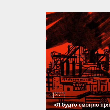
39 287
Опыт
«Я будто смотрю пр