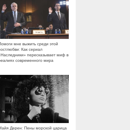
Помоги мне выжить среди этой
постлюбви: Как сериал
«Наследники» пересказывает миф в
реалиях современного мира
13 938
Майя Дерен: Пены морской царица