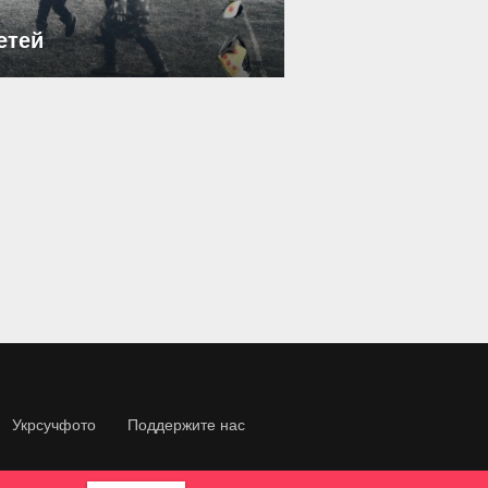
етей
Укрсучфото
Поддержите нас