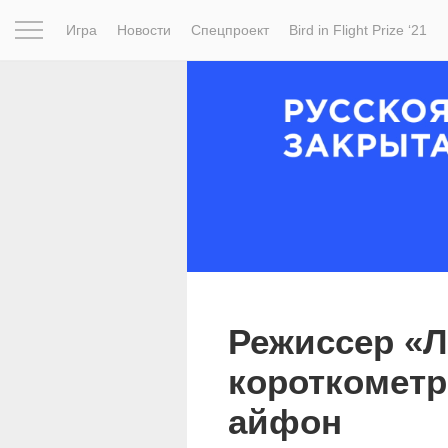
Игра
Новости
Спецпроект
Bird in Flight Prize ‘21
Вдохновение
Почему это шедевр
Мир
Фотопрое
Режиссер «Л
короткомет
айфон