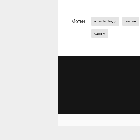
Метки
«Ла-Ла Ленд»
айфон
фильм