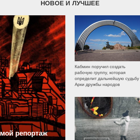
НОВОЕ И ЛУЧШЕЕ
9 787
Кабмин поручил создать
рабочую группу, которая
определит дальнейшую судьбу
Арки дружбы народов
12 300
ямой репортаж