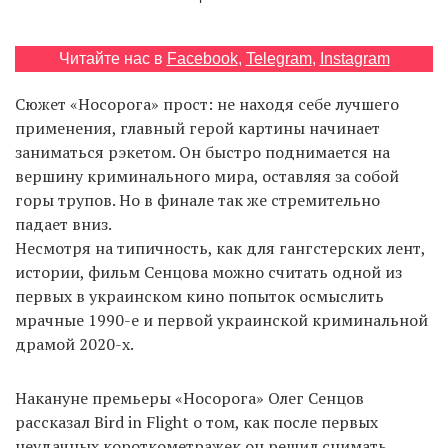
Читайте нас в
Facebook
,
Telegram
,
Instagram
EN
UA
Сюжет «Носорога» прост: не находя себе лучшего
применения, главный герой картины начинает
заниматься рэкетом. Он быстро поднимается на
вершину криминального мира, оставляя за собой
горы трупов. Но в финале так же стремительно
падает вниз.
Несмотря на типичность, как для гангстерских лент,
истории, фильм Сенцова можно считать одной из
первых в украинском кино попыток осмыслить
мрачные 1990-е и первой украинской криминальной
драмой 2020-х.
Накануне премьеры «Носорога» Олег Сенцов
рассказал Bird in Flight о том, как после первых
неудачных короткометражек он решил снимать