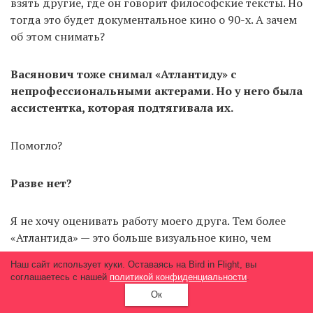
взять другие, где он говорит философские тексты. Но
тогда это будет документальное кино о 90-х. А зачем
об этом снимать?
Васянович тоже снимал «Атлантиду» с
непрофессиональными актерами. Но у него была
ассистентка, которая подтягивала их.
Помогло?
Разве нет?
Я не хочу оценивать работу моего друга. Тем более
«Атлантида» — это больше визуальное кино, чем
актерское.
Наш сайт использует куки. Оставаясь на Bird in Flight, вы
соглашаетесь с нашей
политикой конфиденциальности
.
Сколько времени вы сейчас уделяете кино?
Ок