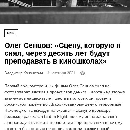
‘21
Фотопроект
Кино
Репортаж
Олег Сенцов: «Сцену, которую я
Партнерский
снял, через десять лет будут
материал
преподавать в киношколах»
О
Владимир Коношевич
11 октября 2021
птичке
Первый полнометражный фильм Олег Сенцов снял на
Рекламодателям
фотоаппарат, вложив в проект свои деньги. Работа над вторым
затянулась на десять лет, шесть из которых он провел в
российской тюрьме по сфабрикованному делу о терроризме.
Наконец лента выходит на экраны. Накануне премьеры
режиссер рассказал Bird In Flight, почему он не заставляет
актеров заучить текст и прощает им переигрывания и почему
не хотел бы остаться в истории как политзаключенный.