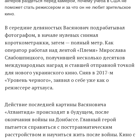
актеров раздеться перед камерой, почему учеба в США не
поможет стать режиссером и за что он не любит зрительское
кино.
EN
UA
В середине девяностых Васянович подрабатывал
фотографом, в начале нулевых снимал
короткометражки, затем — полный метр. Как
оператор работал над лентой «Племя» Мирослава
Слабошпицкого, получившей несколько десятков
международных наград и ставшей отправной точкой
для нового украинского кино. Сняв в 2017-м
«Уровень черного», заявил о себе уже как о
режиссере артхауса.
Действие последней картины Васяновича
«Атлантида» происходит в будущем, после
окончания войны на Донбассе. Главный герой
пытается справиться с посттравматическим
расстройством и научиться жить после войны. Кино с