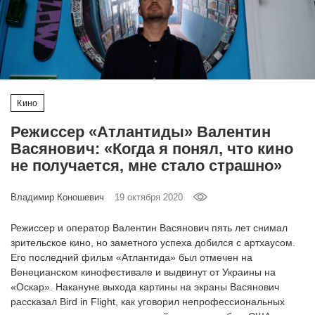
‘21
Фотопроект
Репортаж
Кино
Партнерский
Режиссер «Атлантиды» Валентин
материал
Васянович: «Когда я понял, что кино
не получается, мне стало страшно»
О
птичке
Владимир Коношевич
19 октября 2020
Рекламодателям
Режиссер и оператор Валентин Васянович пять лет снимал
зрительское кино, но заметного успеха добился с артхаусом.
Его последний фильм «Атлантида» был отмечен на
Венецианском кинофестивале и выдвинут от Украины на
«Оскар». Накануне выхода картины на экраны Васянович
рассказал Bird in Flight, как уговорил непрофессиональных