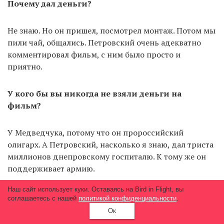
Почему дал деньги?
Не знаю. Но он пришел, посмотрел монтаж. Потом мы
пили чай, общались. Петровский очень адекватно
комментировал фильм, с ним было просто и
приятно.
У кого бы вы никогда не взяли деньги на
фильм?
У Медведчука, потому что он пророссийский
олигарх. А Петровский, насколько я знаю, дал триста
миллионов днепровскому госпиталю. К тому же он
поддерживает армию.
Наш сайт использует куки. Оставаясь на Bird in Flight, вы
Когда-то деньги на кино давал фонд Ахметова — это
соглашаетесь с нашей
политикой конфиденциальности
.
была открытая организация с понятными правилами.
Ок
Потом ее прикрыли. Считаю, в стране должно быть