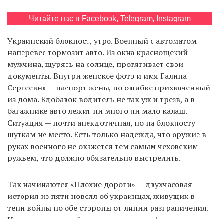
Читайте нас в
Facebook
,
Telegram
,
Instagram
EN
UA
Украинский блокпост, утро. Военный с автоматом
наперевес тормозит авто. Из окна краснощекий
мужчина, щурясь на солнце, протягивает свои
документы. Внутри женское фото и имя Галина
Сергеевна — паспорт жены, по ошибке прихваченный
из дома. Вдобавок водитель не так уж и трезв, а в
багажнике авто лежит ни много ни мало калаш.
Ситуация — почти анекдотичная, но на блокпосту
шуткам не место. Есть только надежда, что оружие в
руках военного не окажется тем самым чеховским
ружьем, что должно обязательно выстрелить.
Так начинаются «Плохие дороги» — двухчасовая
история из пяти новелл об украинцах, живущих в
тени войны по обе стороны от линии разграничения.