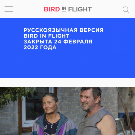
BIRD
FLIGHT
IN
Вдохновение
Почему
это
шедевр
Мир
Игра
Новости
Bird
in
Flight
Prize