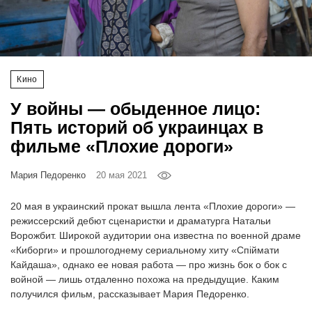
‘21
Фотопроект
Кино
Репортаж
У войны — обыденное лицо:
Партнерский
Пять историй об украинцах в
материал
фильме «Плохие дороги»
О
Мария Педоренко
20 мая 2021
птичке
20 мая в украинский прокат вышла лента «Плохие дороги» —
Рекламодателям
режиссерский дебют сценаристки и драматурга Натальи
Ворожбит. Широкой аудитории она известна по военной драме
«Киборги» и прошлогоднему сериальному хиту «Спіймати
Кайдаша», однако ее новая работа — про жизнь бок о бок с
войной — лишь отдаленно похожа на предыдущие. Каким
получился фильм, рассказывает Мария Педоренко.