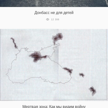
‘21
Донбасс не для детей
Фотопроект
12 306
Репортаж
Партнерский
материал
О
птичке
Рекламодателям
Мертвая зона: Как мы видим войну