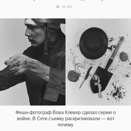
10 202
EN
UA
Фешн-фотограф Вова Клевер сделал серию о
войне. В Сети съемку раскритиковали — вот
почему