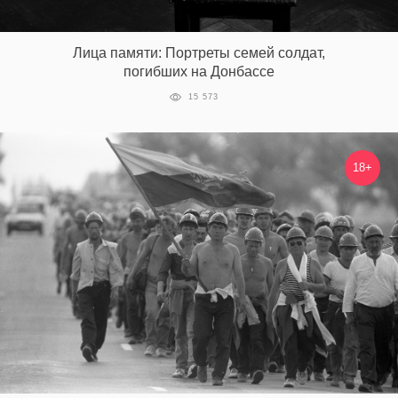
Лица памяти: Портреты семей солдат,
погибших на Донбассе
15 573
18+