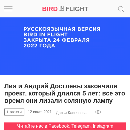
BIRD
FLIGHT
IN
Вдохновение
Почему
это
шедевр
Мир
Игра
Лия и Андрий Достлевы закончили
проект, который длился 5 лет: все это
Новости
время они лизали соляную лампу
Bird
12 июля 2021
Новости
Дарья Касьянова
in
Flight
Читайте нас в
Facebook
,
Telegram
,
Instagram
Prize