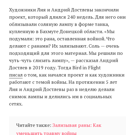
‘21
Художники Лия и Андрий Достлевы закончили
проект, который длился 240 недель. Для него они
Фотопроект
облизывали соляную лампу в форме танка,
купленную в Бахмуте Донецкой области. «Мы
Репортаж
подумали: это рана, оставленная войной. Что
делают с ранами? Их зализывают. Соль — очень
Партнерский
подходящий для этого материал. Мы решили по
материал
чуть-чуть слизать лампу», — рассказал Андрий
Достлев в 2019 году. Тогда Bird in Flight
О
писал
о том, как начался проект и как художники
птичке
работают с темой войны. На протяжении 5 лет
Лия и Андрий Достлевы раз в неделю делали
Рекламодателям
снимок лампы и делились им в социальных
сетях.
Читайте также:
Зализывая раны: Как
уменьшить травму войны