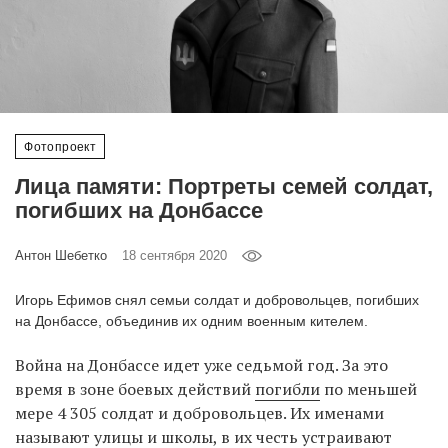
‘21
Фотопроект
Репортаж
Фотопроект
Партнерский
Лица памяти: Портреты семей солдат,
материал
погибших на Донбассе
О
Антон Шебетко
18 сентября 2020
птичке
Игорь Ефимов снял семьи солдат и добровольцев, погибших
Рекламодателям
на Донбассе, объединив их одним военным кителем.
Война на Донбассе идет уже седьмой год. За это
время в зоне боевых действий
погибли
по меньшей
мере 4 305 солдат и добровольцев. Их именами
называют улицы и школы, в их честь устраивают