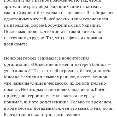
поставить их в равное положение. Но так, чтобы
зрители не сразу обратили внимание на китель:
главный акцент был сделан на человеке. Я выбирал из
однотонных кителей, неброских, так и остановился
на парадной форме Вооруженных сил Украины.
Позже выяснилось, что достать такой китель по-
настоящему трудно. Тот, что на фото, я одолжил в
военкомате.
Поиском героев занималась волонтерская
организация «‎Объединение жен и матерей бойцов —
участников АТО»‎, за что ей огромная благодарность.
Многие фамилии я слышал раньше, в честь воинов
уже названы улицы в Черкассах, их действительно
помнят. Некоторых из погибших знал лично. Когда
приходили героини съемки, часто я не сразу
понимал, чья это родственница. Только со временем,
в ходе беседы догадывался, чья это мама, жена, дочь.
Всего отснял около тридцати человек.