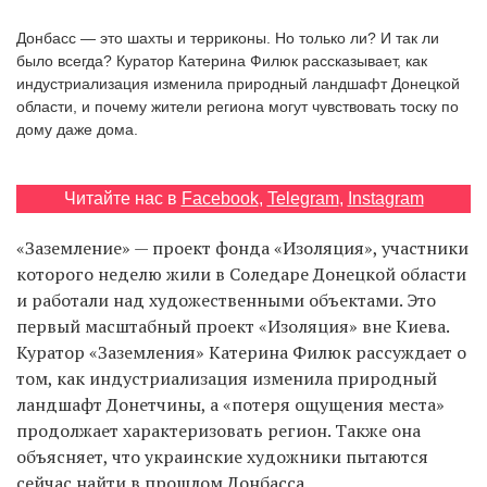
‘21
Донбасс — это шахты и терриконы. Но только ли? И так ли
было всегда? Куратор Катерина Филюк рассказывает, как
Фотопроект
индустриализация изменила природный ландшафт Донецкой
области, и почему жители региона могут чувствовать тоску по
дому даже дома.
Репортаж
Партнерский
Читайте нас в
Facebook
,
Telegram
,
Instagram
материал
«Заземление» — проект фонда «Изоляция», участники
О
которого неделю жили в Соледаре Донецкой области
птичке
и работали над художественными объектами. Это
первый масштабный проект «Изоляция» вне Киева.
Рекламодателям
Куратор «Заземления» Катерина Филюк рассуждает о
том, как индустриализация изменила природный
ландшафт Донетчины, а «потеря ощущения места»
продолжает характеризовать регион. Также она
объясняет, что украинские художники пытаются
сейчас найти в прошлом Донбасса.