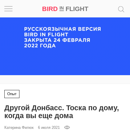
BIRD
FLIGHT
IN
Вдохновение
Почему
это
шедевр
Мир
Игра
Опыт
Новости
Другой Донбасс. Тоска по дому,
Bird
когда вы еще дома
in
Flight
Катерина Филюк
6 июля 2021
Prize