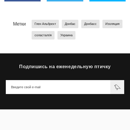
Метки
Глен Альбрехт
Донбас
Донбасс
Изоляция
соласталгія
Украина
Подпишись на еженедельную птичку