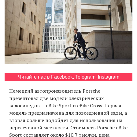
‘21
Фотопроект
Репортаж
Партнерский
материал
О
Читайте нас в
Facebook
,
Telegram
,
Instagram
птичке
Немецкий автопроизводитель Porsche
Рекламодателям
презентовал две модели электрических
велосипедов — eBike Sport и eBike Cross. Первая
модель предназначена для повседневной езды, а
вторая больше подойдет для использования на
пересеченной местности. Стоимость Porsche eBike
Sport составляет около $10,7 тысячи, цена