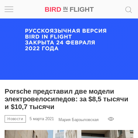
BIRD
FLIGHT
IN
Вдохновение
Почему
это
шедевр
Мир
Игра
Porsche представил две модели
электровелосипедов: за $8,5 тысячи
Новости
и $10,7 тысячи
Bird
5 марта 2021
Новости
Мария Барзыловская
in
Flight
Prize