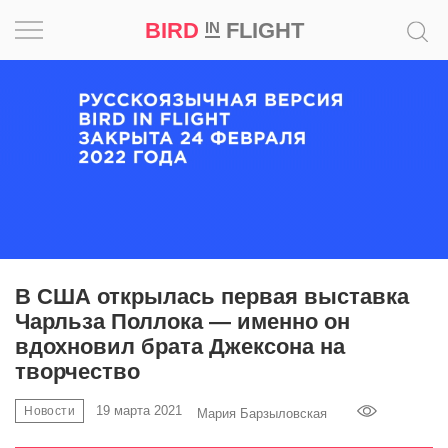
BIRD
FLIGHT
IN
Вдохновение
Почему
это
шедевр
Мир
Игра
В США открылась первая выставка
Чарльза Поллока — именно он
Новости
вдохновил брата Джексона на
творчество
Bird
in
19 марта 2021
Новости
Мария Барзыловская
Flight
Prize