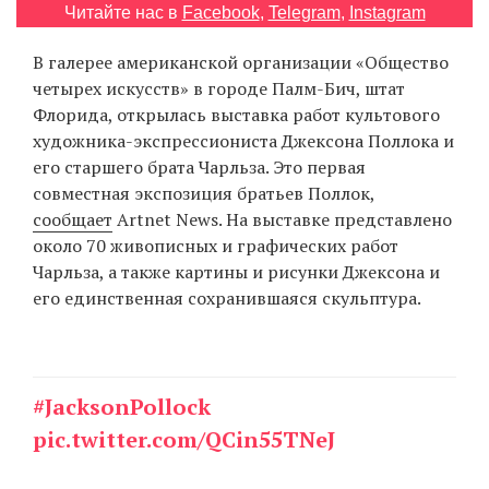
Читайте нас в
Facebook
,
Telegram
,
Instagram
‘21
В галерее американской организации «Общество
Фотопроект
четырех искусств» в городе Палм-Бич, штат
Флорида, открылась выставка работ культового
Репортаж
художника-экспрессиониста Джексона Поллока и
его старшего брата Чарльза. Это первая
Партнерский
совместная экспозиция братьев Поллок,
материал
сообщает
Artnet News. На выставке представлено
около 70 живописных и графических работ
О
Чарльза, а также картины и рисунки Джексона и
птичке
его единственная сохранившаяся скульптура.
Рекламодателям
#JacksonPollock
pic.twitter.com/QCin55TNeJ