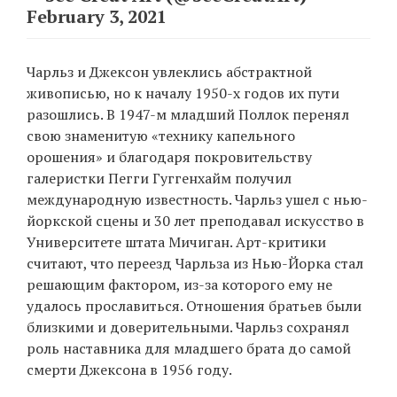
February 3, 2021
Чарльз и Джексон увлеклись абстрактной
живописью, но к началу 1950-х годов их пути
разошлись. В 1947-м младший Поллок перенял
свою знаменитую «технику капельного
орошения» и благодаря покровительству
галеристки Пегги Гуггенхайм получил
международную известность. Чарльз ушел с нью-
йоркской сцены и 30 лет преподавал искусство в
Университете штата Мичиган. Арт-критики
считают, что переезд Чарльза из Нью-Йорка стал
решающим фактором, из-за которого ему не
удалось прославиться. Отношения братьев были
близкими и доверительными. Чарльз сохранял
роль наставника для младшего брата до самой
смерти Джексона в 1956 году.