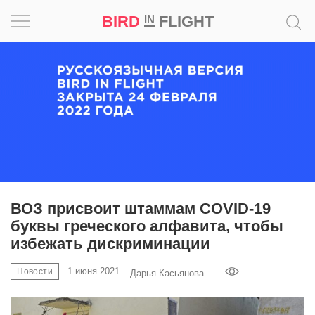
BIRD
FLIGHT
IN
Вдохновение
Почему
это
шедевр
Мир
Игра
ВОЗ присвоит штаммам COVID-19
буквы греческого алфавита, чтобы
Новости
избежать дискриминации
Bird
1 июня 2021
Новости
Дарья Касьянова
in
Flight
Prize