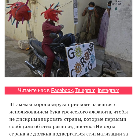
‘21
Фотопроект
Репортаж
Партнерский
материал
О
птичке
Читайте нас в
Facebook
,
Telegram
,
Instagram
Рекламодателям
Штаммам коронавируса
присвоят
названия с
использованием букв греческого алфавита, чтобы
не дискриминировать страны, которые первыми
сообщили об этих разновидностях. «Ни одна
страна не должна подвергаться стигматизации за