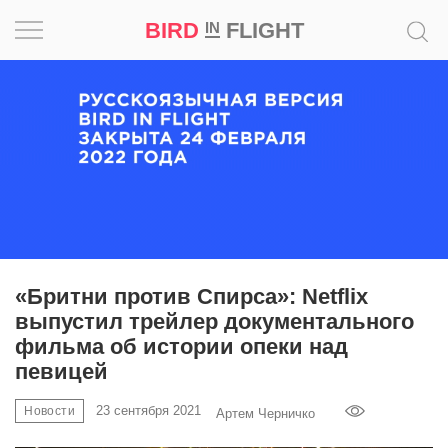
BIRD
FLIGHT
IN
Вдохновение
Почему
это
шедевр
Мир
Игра
«Бритни против Спирса»: Netflix
выпустил трейлер документального
Новости
фильма об истории опеки над
певицей
Bird
in
23 сентября 2021
Новости
Артем Черничко
Flight
Prize