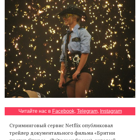
‘21
Фотопроект
Репортаж
Партнерский
материал
О
птичке
Рекламодателям
Читайте нас в
Facebook
,
Telegram
,
Instagram
Стриминговый сервис Netflix опубликовал
трейлер документального фильма «Бритни