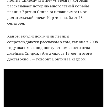
против Спирса» (Britney vs Spears), который
рассказывает историю многолетней борьбы
певицы Бритни Спирс за независимость от
родительской опеки. Картина выйдет 28
EN
UA
сентября.
Кадры закулисной жизни певицы
сопровождаются рассказом о том, как она в 2008
году оказалась под опекунством своего отца
Джеймса Спирса. «Это длилось 13 лет, и этого
достаточно», — говорит Бритни за кадром.