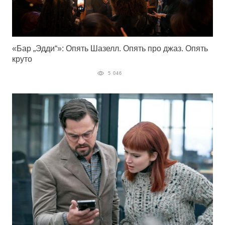
«Бар „Эдди“»: Опять Шазелл. Опять про джаз. Опять
круто
5 046