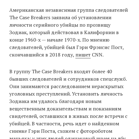
‘21
Американская независимая группа следователей
The Case Breakers заявила об установлении
Фотопроект
личности серийного убийцы по прозвищу
Зодиак, который действовал в Калифорнии в
Репортаж
конце 1960-х — начале 1970-х. По мнению
следователей, убийцей был Гэри Фрэнсис Пост,
Партнерский
скончавшийся в 2018 году,
пишет
CNN.
материал
В группу The Case Breakers входят более 40
О
бывших следователей и сотрудников спецслужб.
птичке
Они занимаются расследованием нераскрытых
уголовных преступлений. Установить личность
Рекламодателям
Зодиака им удалось благодаря новым
вещественным доказательствам и показаниям
свидетелей, оставшихся в живых после встречи с
убийцей. В частности, речь идет о найденном
снимке Гэри Поста, схожем с фотороботом
маньяка: у этих людей одинаковый шрам на лбу.