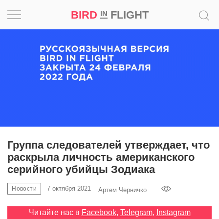
BIRD
FLIGHT
IN
Вдохновение
Почему
это
шедевр
Мир
Игра
Группа следователей утверждает, что
раскрыла личность американского
Новости
серийного убийцы Зодиака
Bird
7 октября 2021
Новости
Артем Черничко
in
Flight
Читайте нас в
Facebook
,
Telegram
,
Instagram
Prize