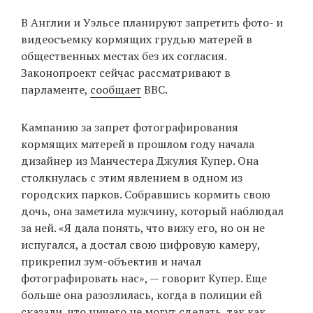
‘21
В Англии и Уэльсе планируют запретить фото- и
видеосъемку кормящих грудью матерей в
Фотопроект
общественных местах без их согласия.
Законопроект сейчас рассматривают в
Репортаж
парламенте,
сообщает
BBC.
Партнерский
Кампанию за запрет фотографирования
материал
кормящих матерей в прошлом году начала
дизайнер из Манчестера Джулия Купер. Она
О
столкнулась с этим явлением в одном из
птичке
городских парков. Собравшись кормить свою
дочь, она заметила мужчину, который наблюдал
Рекламодателям
за ней. «Я дала понять, что вижу его, но он не
испугался, а достал свою цифровую камеру,
прикрепил зум-объектив и начал
фотографировать нас», — говорит Купер. Еще
больше она разозлилась, когда в полиции ей
сказали, что ничего не могут сделать, так как