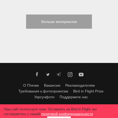
Больше материалов
О Птичке
Вакансии
Рекламодателям
Требования к фотопроектам
Bird in Flight Prize
Укрсучфото
Поддержите нас
Любое использование материалов допускается только с согласия
Наш сайт использует куки. Оставаясь на Bird in Flight, вы
редакции
.
© 2026, Bird In Flight.
соглашаетесь с нашей
политикой конфиденциальности
.