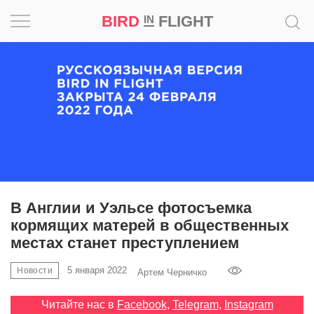
BIRD
FLIGHT
IN
Вдохновение
Почему
это
шедевр
Мир
Игра
В Англии и Уэльсе фотосъемка
кормящих матерей в общественных
Новости
местах станет преступлением
Bird
5 января 2022
Новости
Артем Черничко
in
Flight
Читайте нас в
Facebook
,
Telegram
,
Instagram
Prize