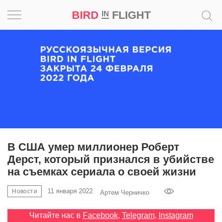
BIRD
FLIGHT
IN
Вдохновение
Почему
это
шедевр
Мир
Игра
В США умер миллионер Роберт
Дерст, который признался в убийстве
Новости
на съемках сериала о своей жизни
Bird
11 января 2022
Новости
Артем Черничко
in
Flight
Читайте нас в
Facebook
,
Telegram
,
Instagram
Prize