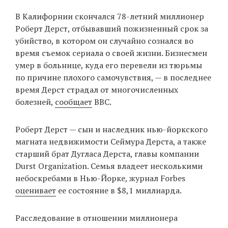
‘21
В Калифорнии скончался 78-летний миллионер
Роберт Дерст, отбывавший пожизненный срок за
Фотопроект
убийство, в котором он случайно сознался во
время съемок сериала о своей жизни. Бизнесмен
Репортаж
умер в больнице, куда его перевели из тюрьмы
по причине плохого самочувствия, — в последнее
Партнерский
время Дерст страдал от многочисленных
материал
болезней,
сообщает
BBC.
О
Роберт Дерст — сын и наследник нью-йоркского
птичке
магната недвижимости Сеймура Дерста, а также
старший брат Дугласа Дерста, главы компании
Рекламодателям
Durst Organization. Семья владеет несколькими
небоскребами в Нью-Йорке, журнал Forbes
оценивает
ее состояние в $8,1 миллиарда.
Расследование в отношении миллионера