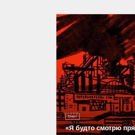
39 293
Опыт
«Я будто смотрю пр