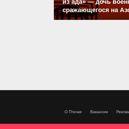
из ада» — дочь воен
сражающегося на Аз
О Птичке
Вакансии
Рекла