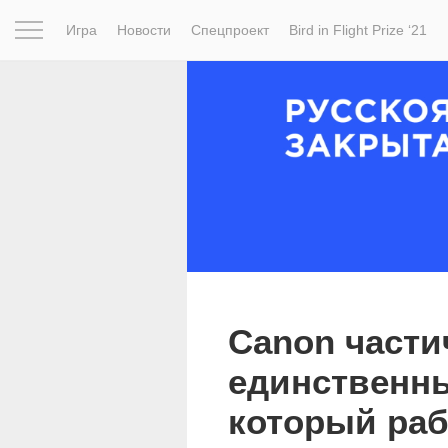
Игра
Новости
Спецпроект
Bird in Flight Prize ‘21
Вдохновение
Почему это шедевр
Мир
Фотопрое
Canon части
единственны
который раб