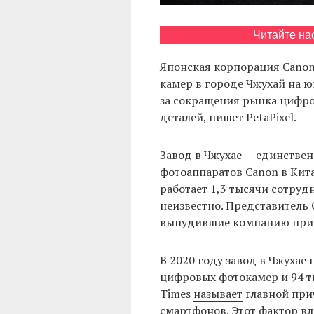
Читайте на
Японская корпорация Canon
камер в городе Чжухай на ю
за сокращения рынка цифро
деталей,
пишет
PetaPixel.
Завод в Чжухае — единстве
фотоаппаратов Canon в Кита
работает 1,3 тысячи сотрудн
неизвестно. Представитель 
вынудившие компанию прин
В 2020 году завод в Чжухае
цифровых фотокамер и 94 т
Times
называет
главной при
смартфонов. Этот фактор вл