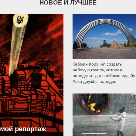
НОВОЕ И ЛУЧШЕЕ
9 789
Кабмин поручил создать
рабочую группу, которая
определит дальнейшую судьбу
Арки дружбы народов
12 303
ямой репортаж