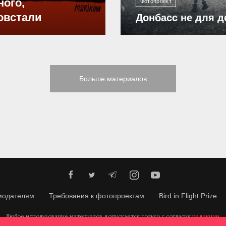
ного,
Фотопроект
овстали
Донбасс не для д
Больше материалов
модателям
Требования к фотопроектам
Bird in Flight Prize
Любое использование материалов допускается только с согласия
редакции
.
© 2026, Bird In Flight.
Все права защищены.