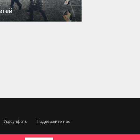
етей
Укрсучфото
Поддержите нас