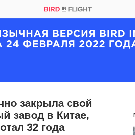
BIRD
FLIGHT
IN
кт
Репортаж
чно закрыла свой
й завод в Китае,
отал 32 года