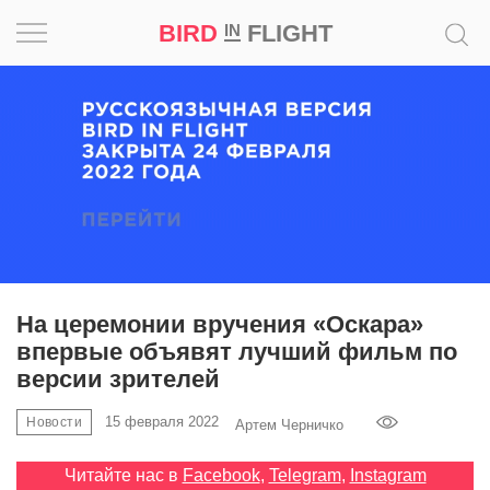
BIRD
FLIGHT
IN
Вдохновение
Почему
это
шедевр
Мир
Игра
На церемонии вручения «Оскара»
впервые объявят лучший фильм по
Новости
версии зрителей
Bird
15 февраля 2022
Новости
Артем Черничко
in
Flight
Читайте нас в
Facebook
,
Telegram
,
Instagram
Prize