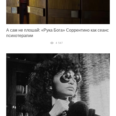
А сам не плошай: «Рука Бога» Соррентино как сеанс
психотерапии
4 547