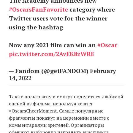
The Academy announces new
#OscarsFanFavorite
category where
Twitter users vote for the winner
EN
UA
using the hashtag
Now any 2021 film can win an
#Oscar
pic.twitter.com/2AvEK8zWRE
— Fandom (@getFANDOM)
February
14, 2022
Также пользователи смогут поделиться любимой
сценой из фильма, используя хештег
#OscarsCheerMoment. Самые популярные
фрагменты покажут на церемонии вместе с
комментариями зрителей. Организаторы
обещают выборочно наградить участников