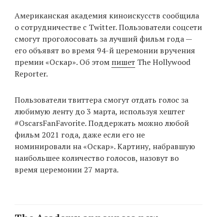
‘21
Американская академия киноискусств сообщила
о сотрудничестве с Twitter. Пользователи соцсети
Фотопроект
смогут проголосовать за лучший фильм года —
его объявят во время 94-й церемонии вручения
Репортаж
премии «Оскар». Об этом
пишет
The Hollywood
Reporter.
Партнерский
материал
Пользователи твиттера смогут отдать голос за
любимую ленту до 3 марта, используя хештег
О
#OscarsFanFavorite. Поддержать можно любой
птичке
фильм 2021 года, даже если его не
номинировали на «Оскар». Картину, набравшую
Рекламодателям
наибольшее количество голосов, назовут во
время церемонии 27 марта.