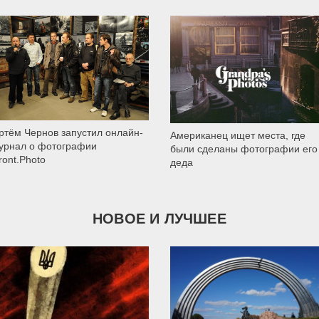
1 726
1 179
ртём Чернов запустил онлайн-
Американец ищет места, где
урнал о фотографии
были сделаны фотографии его
ront.Photo
деда
НОВОЕ И ЛУЧШЕЕ
9 787