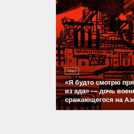
Опыт
«Я будто смотрю пр
из ада» — дочь воен
сражающегося на Аз