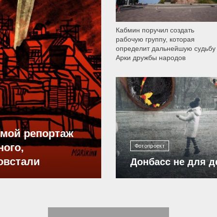
Кабмин поручил создать
рабочую группу, которая
определит дальнейшую судьбу
Арки дружбы народов
12 300
ямой репортаж
ного,
Фотопроект
овстали
Донбасс не для д