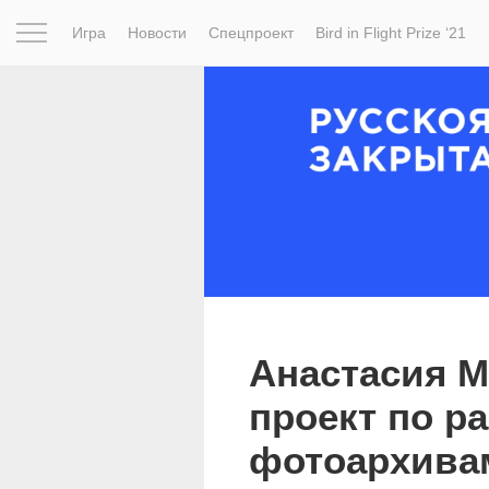
Игра
Новости
Спецпроект
Bird in Flight Prize ‘21
Вдохновение
Почему это шедевр
Мир
Фотопрое
Анастасия М
проект по р
фотоархива