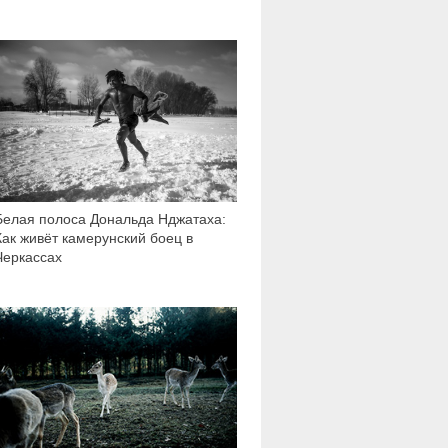
23 527
Белая полоса Дональда Нджатаха:
Как живёт камерунский боец в
Черкассах
2 829