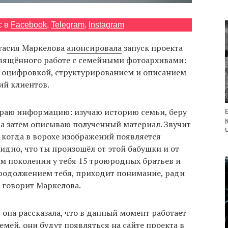
с в
Facebook
,
Telegram
,
Instagram
тасия Маркелова
анонсировала
запуск проекта
свящённого работе с семейными фотоархивами:
ся оцифровкой, структурированием и описанием
ий клиентов.
раю информацию: изучаю историю семьи, беру
 а затем описываю полученный материал. Звучит
, когда в ворохе изображений появляется
видно, что ты произошёл от этой бабушки и от
м поколении у тебя 15 троюродных братьев и
продолжением тебя, приходит понимание, ради
— говорит Маркелова.
t она рассказала, что в данный момент работает
мей, они будут появляться на сайте проекта в