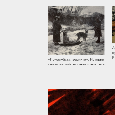
118 665
А
ж
F
«Пожалуйста, верните»: История
семьи английских аристократов в
найденных на Шри-Ланке
фотографиях
39 288