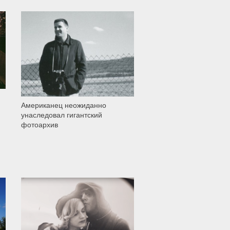
1 614
Американец неожиданно
унаследовал гигантский
фотоархив
12 000