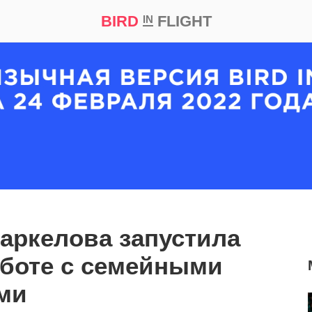
BIRD
FLIGHT
IN
кт
Репортаж
аркелова запустила
аботе с семейными
ми