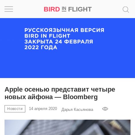
BIRD
FLIGHT
IN
Вдохновение
Почему
это
шедевр
Мир
Игра
Apple осенью представит четыре
новых айфона — Bloomberg
Новости
14 апреля 2020
Новости
Дарья Касьянова
Bird
in
Flight
Prize