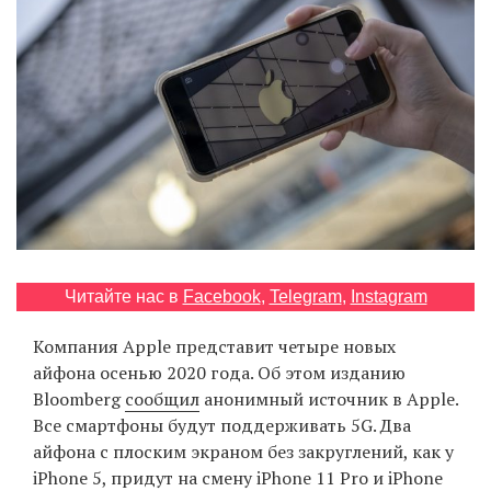
‘21
Фотопроект
Репортаж
Партнерский
материал
О
птичке
Читайте нас в
Facebook
,
Telegram
,
Instagram
Компания Apple представит четыре новых
Рекламодателям
айфона осенью 2020 года. Об этом изданию
Bloomberg
сообщил
анонимный источник в Apple.
Все смартфоны будут поддерживать 5G. Два
айфона с плоским экраном без закруглений, как у
iPhone 5, придут на смену iPhone 11 Pro и iPhone