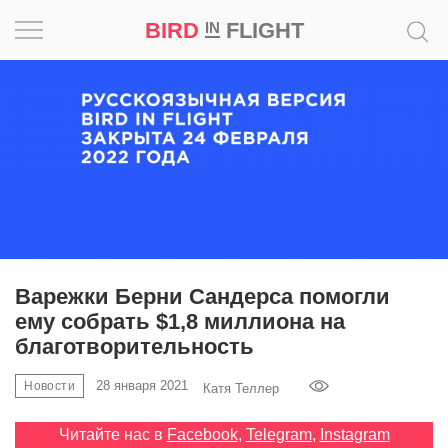
BIRD
FLIGHT
IN
Вдохновение
Почему
это
шедевр
Мир
Игра
Варежки Берни Сандерса помогли
ему собрать $1,8 миллиона на
Новости
благотворительность
Bird
28 января 2021
Новости
Катя Теллер
in
Flight
Читайте нас в
Facebook
,
Telegram
,
Instagram
Prize