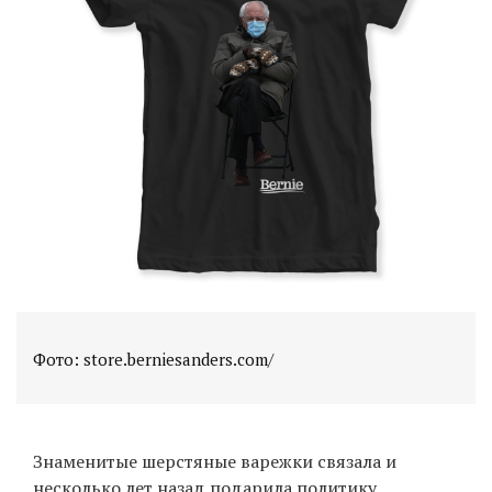
EN
UA
Фото: store.berniesanders.com/
Знаменитые шерстяные варежки связала и
несколько лет назад подарила политику