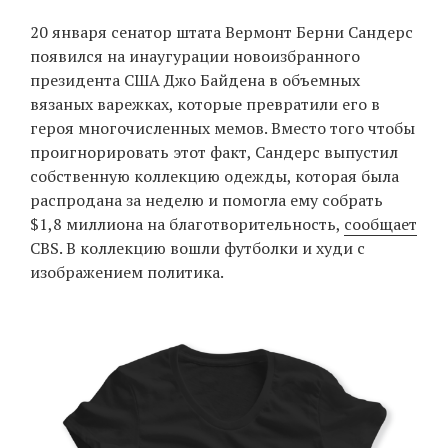
‘21
20 января сенатор штата Вермонт Берни Сандерс
появился на инаугурации новоизбранного
Фотопроект
президента США Джо Байдена в объемных
вязаных варежках, которые превратили его в
Репортаж
героя многочисленных мемов. Вместо того чтобы
проигнорировать этот факт, Сандерс выпустил
Партнерский
собственную коллекцию одежды, которая была
материал
распродана за неделю и помогла ему собрать
$1,8 миллиона на благотворительность,
сообщает
О
CBS. В коллекцию вошли футболки и худи с
птичке
изображением политика.
Рекламодателям