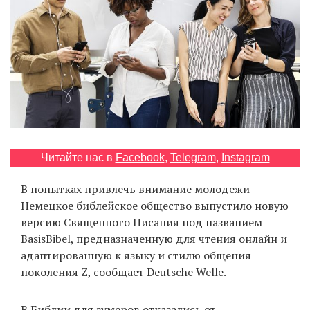
‘21
Фотопроект
Репортаж
Партнерский
материал
Читайте нас в
Facebook
,
Telegram
,
Instagram
О
птичке
В попытках привлечь внимание молодежи
Немецкое библейское общество выпустило новую
Рекламодателям
версию Священного Писания под названием
BasisBibel, предназначенную для чтения онлайн и
адаптированную к языку и стилю общения
поколения Z,
сообщает
Deutsche Welle.
В Библии для зумеров отказались от