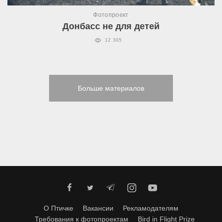
Фотопроект
Донбасс не для детей
12 305
Больше материалов
О Птичке
Вакансии
Рекламодателям
Требования к фотопроектам
Bird in Flight Prize