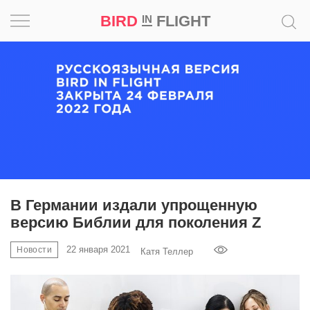
BIRD
FLIGHT
IN
Вдохновение
Почему
это
шедевр
Мир
Игра
В Германии издали упрощенную
версию Библии для поколения Z
Новости
22 января 2021
Новости
Катя Теллер
Bird
in
Flight
Prize