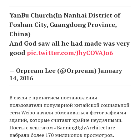
YanBu Church(In Nanhai District of
EN
UA
Foshan City, Guangdong Province,
China)
And God saw all he had made was very
good
pic.twitter.com/JhyCOVAJo6
— Orpream Lee (@Orpream)
January
14, 2016
В связи с принятием постановления
пользователи популярной китайской социальной
сети Weibo начали обмениваться фотографиями
зданий, которые считают крайне неудачными.
Посты с хештэгом #BanningUglyArchitecture
набрали более 170 миллионов просмотров.