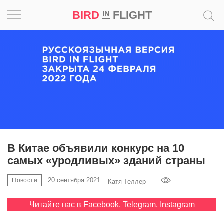
BIRD
FLIGHT
IN
Вдохновение
Почему
это
шедевр
Мир
Игра
В Китае объявили конкурс на 10
самых «уродливых» зданий страны
Новости
20 сентября 2021
Новости
Катя Теллер
Bird
in
Читайте нас в
Facebook
,
Telegram
,
Instagram
Flight
Prize