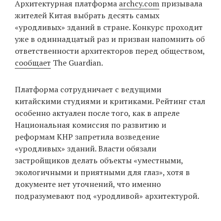
Архитектурная платформа
archcy.com
призывала
‘21
жителей Китая выбрать десять самых
«уродливых» зданий в стране. Конкурс проходит
Фотопроект
уже в одиннадцатый раз и призван напомнить об
ответственности архитекторов перед обществом,
Репортаж
сообщает
The Guardian.
Партнерский
Платформа сотрудничает с ведущими
материал
китайскими студиями и критиками. Рейтинг стал
особенно актуален после того, как в апреле
О
Национальная комиссия по развитию и
птичке
реформам КНР запретила возведение
«уродливых» зданий. Власти обязали
Рекламодателям
застройщиков делать объекты «уместными,
экологичными и приятными для глаз», хотя в
документе нет уточнений, что именно
подразумевают под «уродливой» архитектурой.