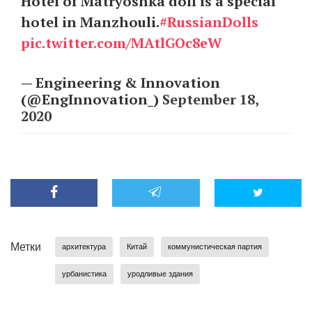
Hotel of Matryoshka doll is a special
hotel in Manzhouli.
#RussianDolls
pic.twitter.com/MAtlGOc8eW
— Engineering & Innovation
(@EngInnovation_)
September 18,
2020
Метки
архитектура
Китай
коммунистическая партия
урбанистика
уродливые здания