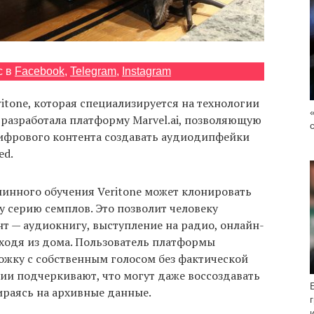
с в
Facebook
,
Telegram
,
Instagram
tone, которая специализируется на технологии
 разработала платформу Marvel.ai, позволяющую
ифрового контента создавать аудиодипфейки
ed.
нного обучения Veritone может клонировать
ву серию семплов. Это позволит человеку
т — аудиокнигу, выступление на радио, онлайн-
ыходя из дома. Пользователь платформы
ожку с собственным голосом без фактической
ии подчеркивают, что могут даже воссоздавать
ираясь на архивные данные.