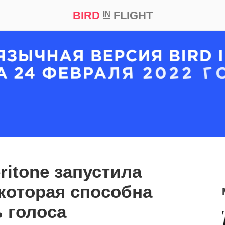
BIRD
FLIGHT
IN
кт
Репортаж
ritone запустила
которая способна
 голоса