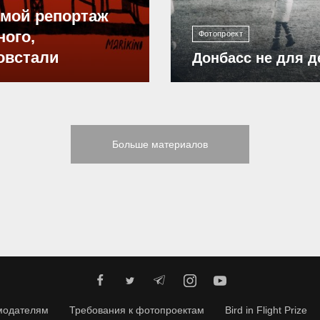
ямой репортаж
ного,
Фотопроект
овстали
Донбасс не для д
Больше материалов
модателям
Требования к фотопроектам
Bird in Flight Prize