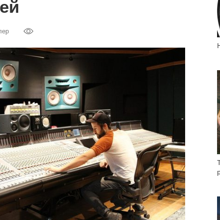
ей
лер