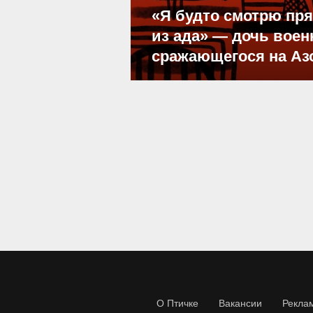
«Я будто смотрю пр
из ада» — дочь воен
сражающегося на Аз
О Птичке
Вакансии
Рекла