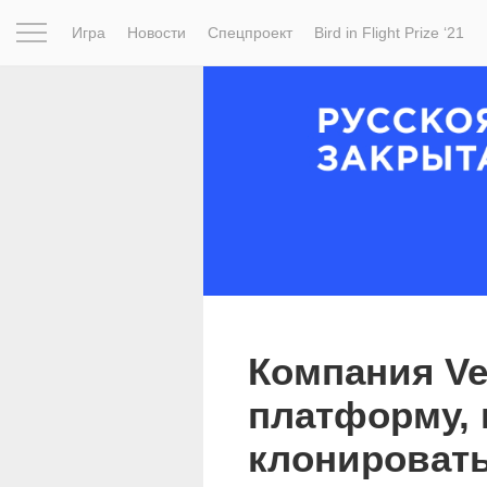
Игра
Новости
Спецпроект
Bird in Flight Prize ‘21
Вдохновение
Почему это шедевр
Мир
Фотопрое
Компания Ve
платформу, 
клонировать