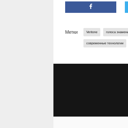
Метки
Veritone
голоса знамен
современные технологии