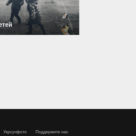
етей
Укрсучфото
Поддержите нас