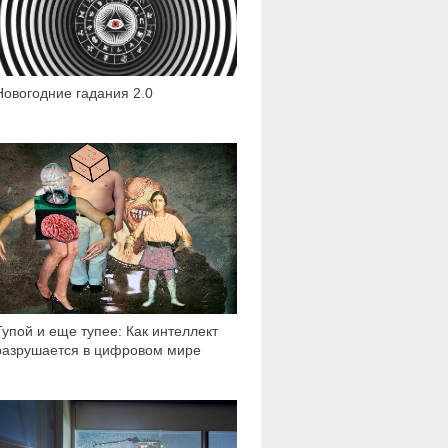
Новогодние гадания 2.0
20 727
Тупой и еще тупее: Как интеллект
разрушается в цифровом мире
7 734