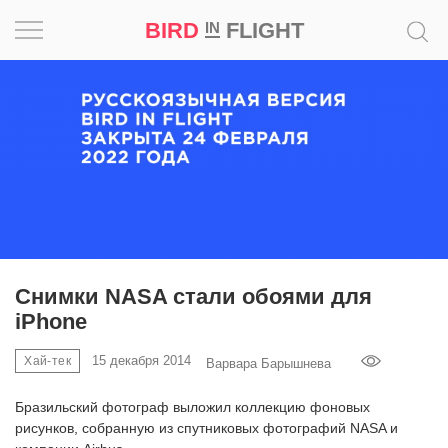
BIRD
FLIGHT
IN
Вдохновение
Почему
это
шедевр
Мир
Игра
Снимки NASA стали обоями для
iPhone
Новости
15 декабря 2014
Хай-тек
Варвара Барышнева
Bird
in
Бразильский фотограф выложил коллекцию фоновых
Flight
рисунков, собранную из спутниковых фотографий NASA и
Prize