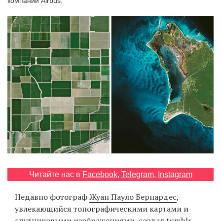
компании Airbus.
‘21
Фотопроект
Репортаж
Партнерский
материал
О
птичке
Рекламодателям
Читайте нас в
Facebook
,
Telegram
,
Instagram
Недавно фотограф
Жуан Пауло Бернардес
,
увлекающийся топографическими картами и
спутниковыми изображениями, создал tumblr-