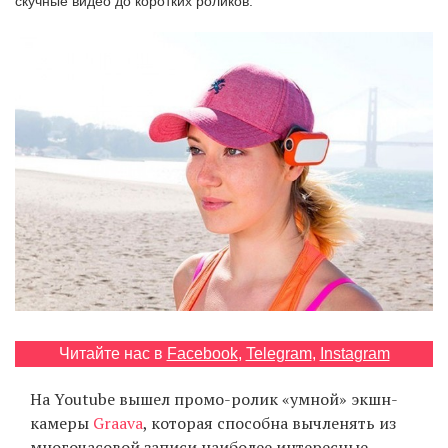
скучные видео до коротких роликов.
‘21
Фотопроект
Репортаж
Партнерский
материал
О
птичке
Рекламодателям
Читайте нас в
Facebook
,
Telegram
,
Instagram
На Youtube вышел промо-ролик «умной» экшн-
камеры
Graava
, которая способна вычленять из
многочасовой записи наиболее интересные