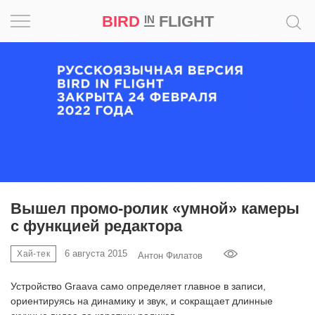
BIRD
FLIGHT
IN
Вдохновение
Почему
это
шедевр
Мир
Игра
Вышел промо-ролик «умной» камеры
с функцией редактора
Новости
6 августа 2015
Хай-тек
Антон Филатов
Bird
in
Устройство Graava само определяет главное в записи,
Flight
ориентируясь на динамику и звук, и сокращает длинные
Prize