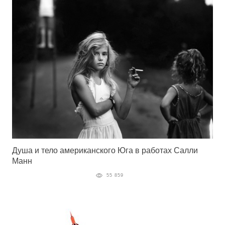
Душа и тело американского Юга в работах Салли
Манн
55 859