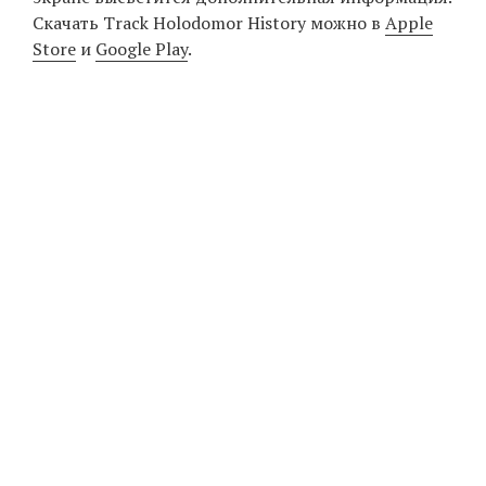
Скачать Track Holodomor History можно в
Apple
Store
и
Google Play
.
EN
UA