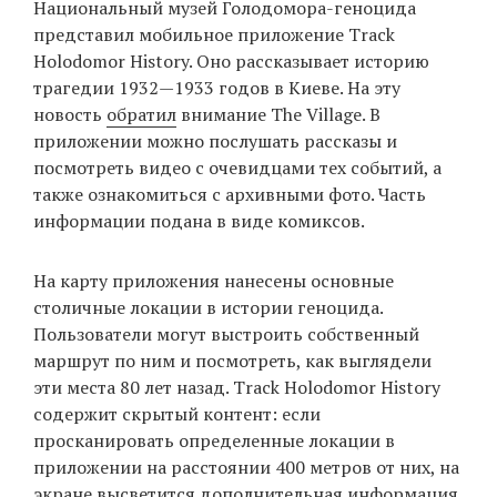
Национальный музей Голодомора-геноцида
‘21
представил мобильное приложение Track
Holodomor History. Оно рассказывает историю
Фотопроект
трагедии 1932—1933 годов в Киеве. На эту
новость
обратил
внимание The Village. В
Репортаж
приложении можно послушать рассказы и
посмотреть видео с очевидцами тех событий, а
Партнерский
также ознакомиться с архивными фото. Часть
материал
информации подана в виде комиксов.
О
На карту приложения нанесены основные
птичке
столичные локации в истории геноцида.
Пользователи могут выстроить собственный
Рекламодателям
маршрут по ним и посмотреть, как выглядели
эти места 80 лет назад. Track Holodomor History
содержит скрытый контент: если
просканировать определенные локации в
приложении на расстоянии 400 метров от них, на
экране высветится дополнительная информация.