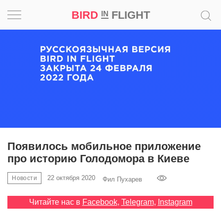
BIRD
FLIGHT
IN
Вдохновение
Почему
это
шедевр
Мир
Игра
Появилось мобильное приложение
про историю Голодомора в Киеве
Новости
22 октября 2020
Новости
Фил Пухарев
Bird
in
Читайте нас в
Facebook
,
Telegram
,
Instagram
Flight
Prize