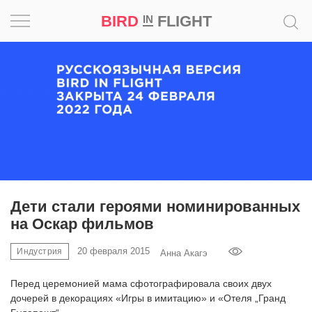
BIRD
FLIGHT
IN
Вдохновение
Почему
это
шедевр
Мир
Игра
Дети стали героями номинированных
на Оскар фильмов
Новости
20 февраля 2015
Индустрия
Анна Акагэ
Bird
in
Перед церемонией мама сфотографировала своих двух
Flight
дочерей в декорациях «Игры в имитацию» и «Отеля „Гранд
Prize