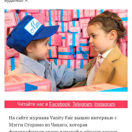
Будапешт“».
‘21
Фотопроект
Репортаж
Партнерский
материал
О
птичке
Рекламодателям
Читайте нас в
Facebook
,
Telegram
,
Instagram
На сайте журнала Vanity Fair вышло интервью с
Мэгги Сторино из Чикаго, которая
фотографирует своих дочерей в образах героев