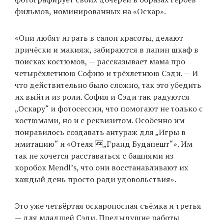
фильмов, номинированных на «Оскар».
EN
UA
«Они любят играть в салон красоты, делают
причёски и макияж, забираются в папин шкаф в
поисках костюмов, —
рассказывает
мама про
четырёхлетнюю Софию и трёхлетнюю Сэди. — И
что действительно было сложно, так это убедить
их выйти из роли. София и Сэди так радуются
„Оскару“ и фотосессии, что помогают не только с
костюмами, но и с реквизитом. Особенно им
понравилось создавать антураж для „Игры в
имитацию“ и «Отеля „Гранд Будапешт“». Им
так не хочется расставаться с башнями из
коробок Mendl’s, что они восстанавливают их
каждый день просто ради удовольствия».
Это уже четвёртая оскароносная съёмка и третья
— для младшей Сэди. Предыдущие работы