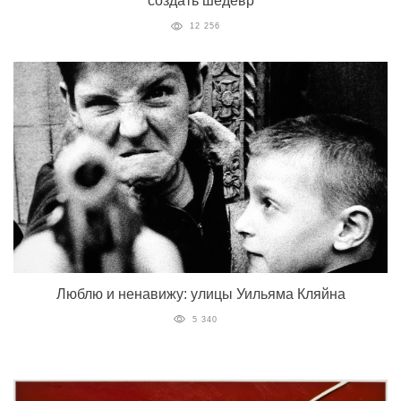
создать шедевр
12 256
Люблю и ненавижу: улицы Уильяма Кляйна
5 340