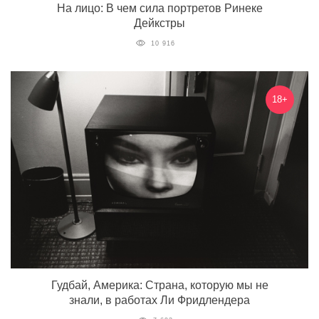
На лицо: В чем сила портретов Ринеке
Дейкстры
10 916
18+
Гудбай, Америка: Страна, которую мы не
знали, в работах Ли Фридлендера