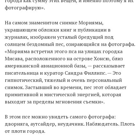
города как сумму этих вещей, и именно поэтому я их
фотографирую».
На самом знаменитом снимке Мориямы,
EN
UA
украшающем обложки книг и публикации в
журналах, изображен усталый бредущий под
солнцем бездомный пес, озирающийся на фотографа.
«Морияма встретил этого пса на улицах городка
Мисава, расположенного на острове Хонсю, близ
американской авиационной базы, — рассказывает
писательница и куратор Сандра Филлипс. — Это
гипнотический, тяжелый и очень персональный
снимок. Застывший во времени, пес этот обладает
примитивной и мистической энергией, которая
выходит за пределы мгновения съемки».
В этом псе можно увидеть самого фотографа:
дворняга, аутсайдер, неудачник. Наблюдатель. Плоть
от плоти города.