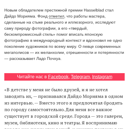
‘21
Новым обладателем престижной премии Hasselblad стал
Дайдо Морияма. Фонд
отметил
, что работы мастера,
Фотопроект
сделанные на стыке реального и иллюзорного, исследуют
саму природу фотографии, а его «твердый,
бескомпромиссный стиль» помог вписать японскую
Репортаж
фотографию в международный контекст и вдохновил не одно
поколение художников по всему миру. О певце современных
Партнерский
мегаполисов — их меланхолии, отрешенности и потерянности
материал
— рассказывает Ладо Почхуа.
О
птичке
Читайте нас в
Facebook
,
Telegram
,
Instagram
«В детстве у меня не было друзей, и я не хотел
Рекламодателям
заводить их, — признавался Дайдо Морияма в одном
из интервью. — Вместо этого я предпочитал бродить
по городу самостоятельно. Для меня все важное
существует в городской среде. Города — это галереи,
музеи, библиотеки, кино и театры. Я воспринимаю