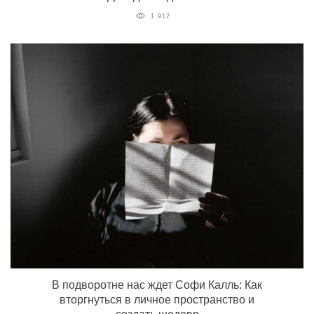
1 912
В подворотне нас ждет Софи Калль: Как
вторгнуться в личное пространство и