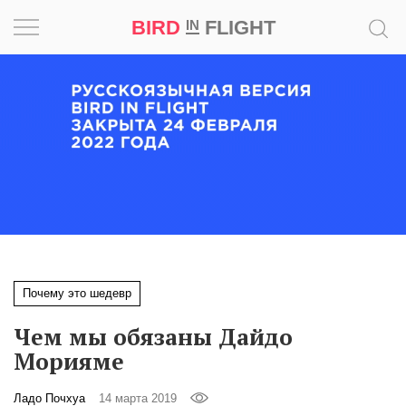
BIRD
FLIGHT
IN
Вдохновение
Почему
это
шедевр
Мир
Игра
Почему это шедевр
Новости
Чем мы обязаны Дайдо
Bird
Морияме
in
Flight
Ладо Почхуа
14 марта 2019
Prize