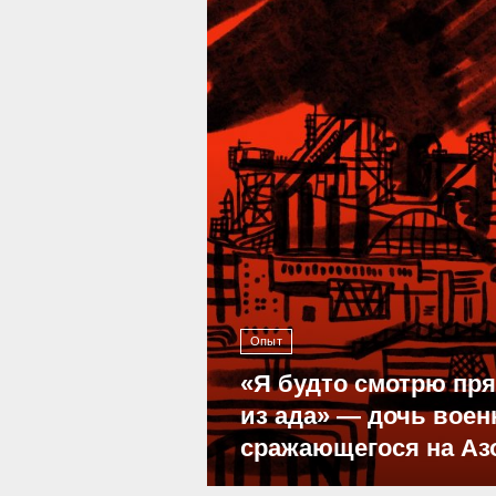
Опыт
«Я будто смотрю пр
из ада» — дочь воен
сражающегося на Аз