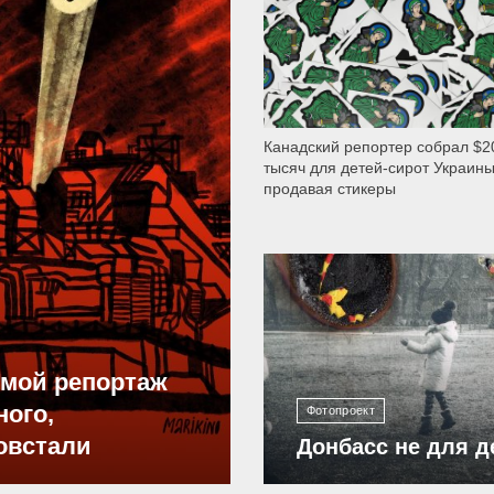
Канадский репортер собрал $2
тысяч для детей-сирот Украины
продавая стикеры
12 298
ямой репортаж
ного,
Фотопроект
овстали
Донбасс не для д