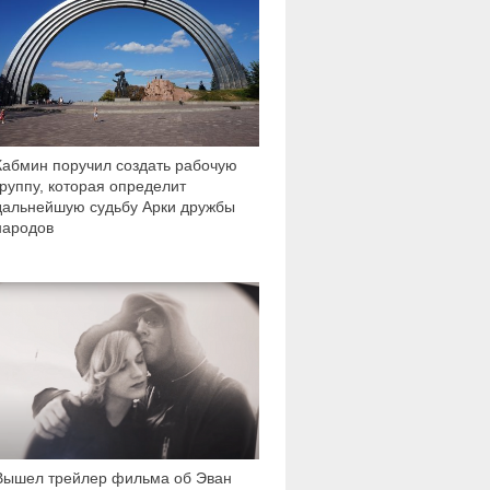
Кабмин поручил создать рабочую
группу, которая определит
дальнейшую судьбу Арки дружбы
народов
11 999
Вышел трейлер фильма об Эван