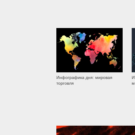
3 672
Инфографика дня: мировая
И
торговля
м
39 287