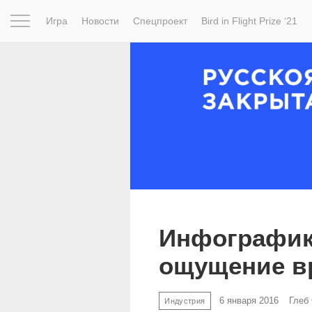
Игра
Новости
Спецпроект
Bird in Flight Prize ‘21
Вдохновение
Почему это шедевр
Мир
Фотопрое
Инфографика
ощущение в
6 января 2016
Глеб
Индустрия