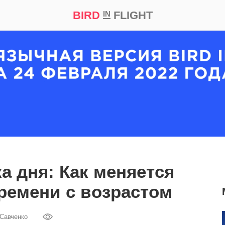
BIRD
FLIGHT
IN
кт
Репортаж
 дня: Как меняется
ремени с возрастом
 Савченко