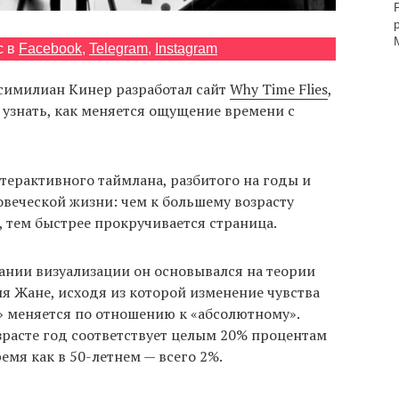
с в
Facebook
,
Telegram
,
Instagram
симилиан Кинер разработал сайт
Why Time Flies
,
узнать, как меняется ощущение времени с
терактивного таймлана, разбитого на годы и
веческой жизни: чем к большему возрасту
 тем быстрее прокручивается страница.
ании визуализации он основывался на теории
я Жане, исходя из которой изменение чувства
 меняется по отношению к «абсолютному».
зрасте год соответствует целым 20% процентам
ремя как в 50-летнем — всего 2%.