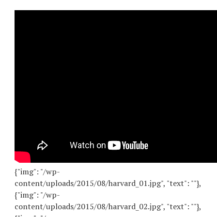
{"img": "/wp-
content/uploads/2015/08/harvard_01.jpg", "text": ""},
{"img": "/wp-
content/uploads/2015/08/harvard_02.jpg", "text": ""},