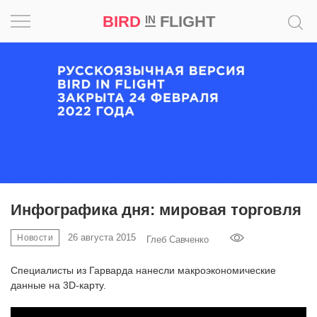
BIRD
FLIGHT
IN
Вдохновение
Почему
это
шедевр
Мир
Игра
Инфографика дня: мировая торговля
Новости
26 августа 2015
Новости
Глеб Савченко
Специалисты из Гарварда нанесли макроэкономические
Bird
данные на 3D-карту.
in
Flight
Prize