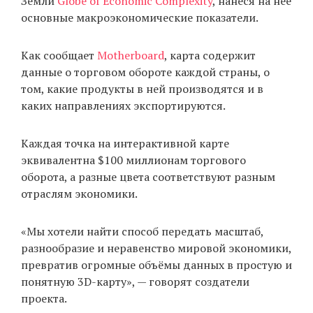
Земли
Globe of Economic Complexity
, нанеся на неё
основные макроэкономические показатели.
EN
UA
Как сообщает
Motherboard
, карта содержит
данные о торговом обороте каждой страны, о
том, какие продукты в ней производятся и в
каких направлениях экспортируются.
Каждая точка на интерактивной карте
эквивалентна $100 миллионам торгового
оборота, а разные цвета соответствуют разным
отраслям экономики.
«Мы хотели найти способ передать масштаб,
разнообразие и неравенство мировой экономики,
превратив огромные объёмы данных в простую и
понятную 3D-карту», — говорят создатели
проекта.