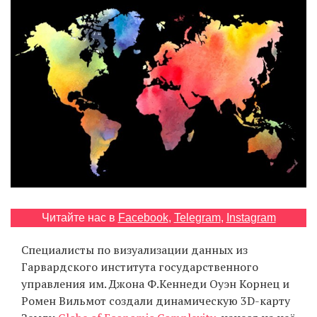
‘21
Фотопроект
Репортаж
Партнерский
материал
О
птичке
Читайте нас в
Facebook
,
Telegram
,
Instagram
Рекламодателям
Специалисты по визуализации данных из
Гарвардского института государственного
управления им. Джона Ф.Кеннеди Оуэн Корнец и
Ромен Вильмот создали динамическую 3D-карту