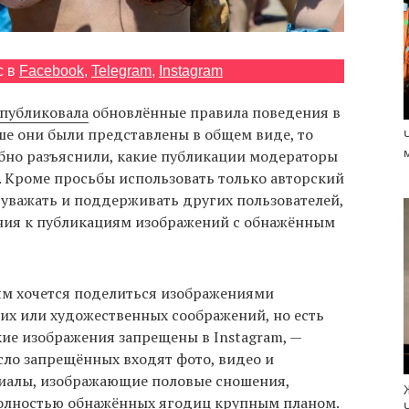
с в
Facebook
,
Telegram
,
Instagram
публиковала
обновлённые правила поведения в
ше они были представлены в общем виде, то
бно разъяснили, какие публикации модераторы
ят. Кроме просьбы использовать только авторский
, уважать и поддерживать других пользователей,
ния к публикациям изображений с обнажённым
ям хочется поделиться изображениями
их или художественных соображений, но есть
ие изображения запрещены в Instagram, —
сло запрещённых входят фото, видео и
иалы, изображающие половые сношения,
полностью обнажённых ягодиц крупным планом.