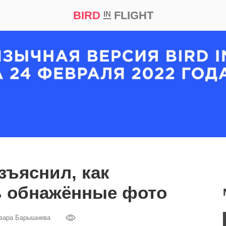
BIRD
FLIGHT
IN
кт
Репортаж
зъяснил, как
ь обнажённые фото
вара Барышнева