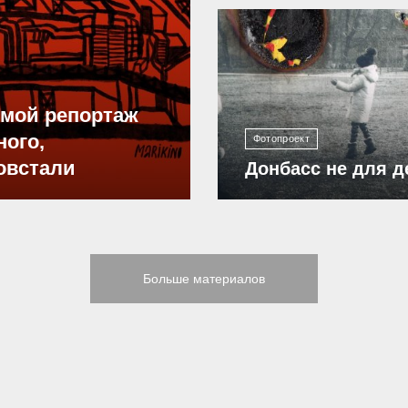
12 298
ямой репортаж
ного,
Фотопроект
овстали
Донбасс не для д
Больше материалов