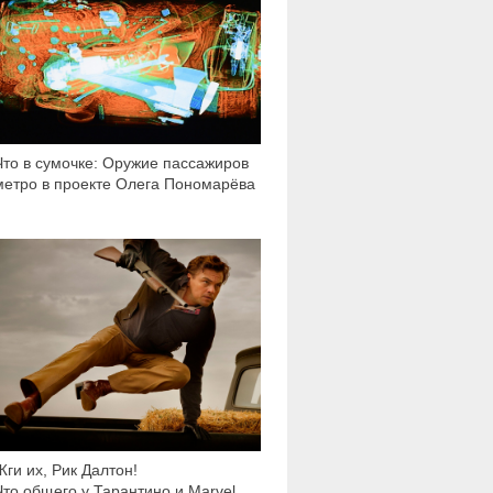
Что в сумочке: Оружие пассажиров
метро в проекте Олега Пономарёва
6 897
Жги их, Рик Далтон!
Что общего у Тарантино и Marvel