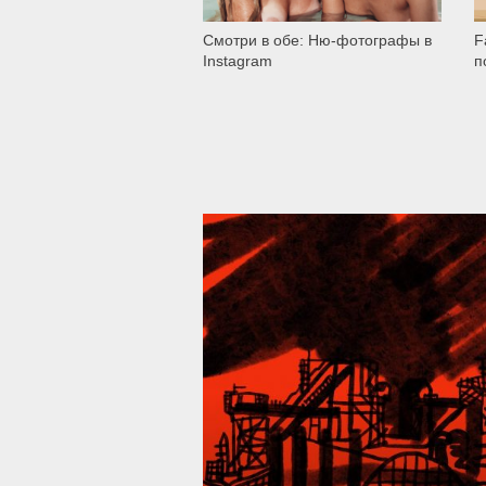
Смотри в обе: Ню-фотографы в
F
Instagram
п
39 287