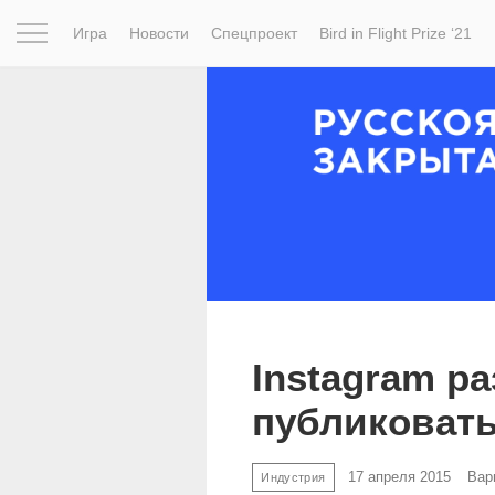
Игра
Новости
Спецпроект
Bird in Flight Prize ‘21
Вдохновение
Почему это шедевр
Мир
Фотопрое
Instagram ра
публиковат
17 апреля 2015
Вар
Индустрия