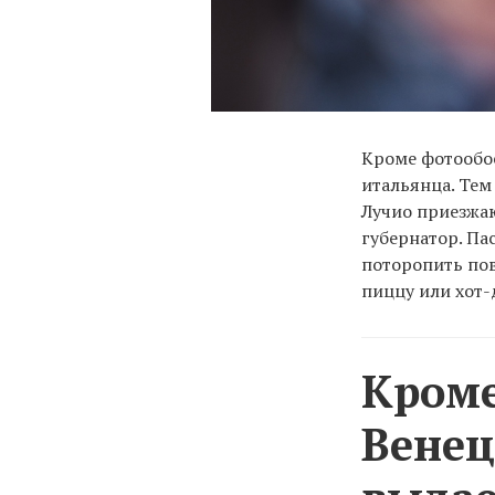
Кроме фотообое
итальянца. Тем
Лучио приезжа
губернатор. Па
поторопить пов
пиццу или хот-
Кроме
Венец