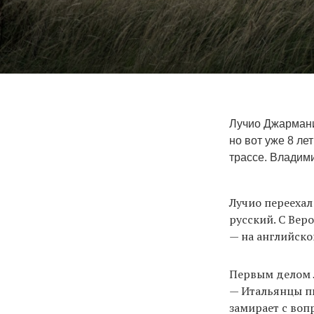
Лучио Джармани
но вот уже 8 л
трассе. Владим
Лучио переехал
русский. С Вер
— на английско
Первым делом Л
— Итальянцы пь
замирает с воп