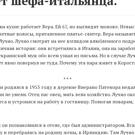
т шефа-итальянца.
на кухне работает Вера. Ей 67, но выглядит моложе. Невыс
етлые волосы, приталенное платье-свитер. Вера называет
учио. Лучио смотрит на нее взглядом влюбленного подро
ичная история: они встретились в Италии, она на заработ
украинский муж обо всем узнал из письма. Но в случае Лу
 явно повернул не туда. Почему эта пара живет в Корос
* * *
 родился в 1953 году в деревне Виерано Патенора недал
и не умели. Отец пас овец, мать вела хозяйство. Лучио о
еса и устроился на работу в гостиницу. Помогая поварам,
 он познакомился в отеле, где был администратором. Вск
у и перебралась на родину жены, в Ирландию. Там Лучио