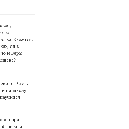
окая,
 себя
стка. Кажется,
ках, он в
чио и Веры
тышеве?
еко от Рима.
кончил школу
 научился
оре пара
 обзавелся