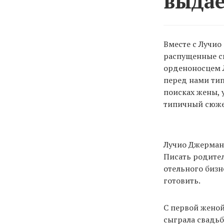
выдае
Вместе с Лучио 
распущенные св
орденоносцем Л
перед нами тип
поисках жены, 
типичный сюжет
Лучио Джермани
Писать родител
отельного бизн
готовить.
С первой женой
сыграла свадьб