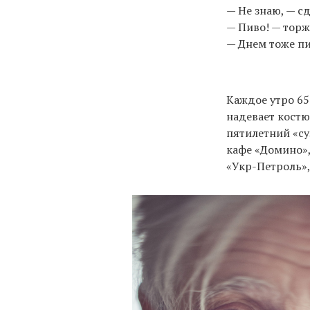
— Не знаю, — сд
— Пиво! — торж
— Днем тоже пи
Каждое утро 65
надевает костю
пятилетний «су
кафе «Домино»,
«Укр-Петроль»,