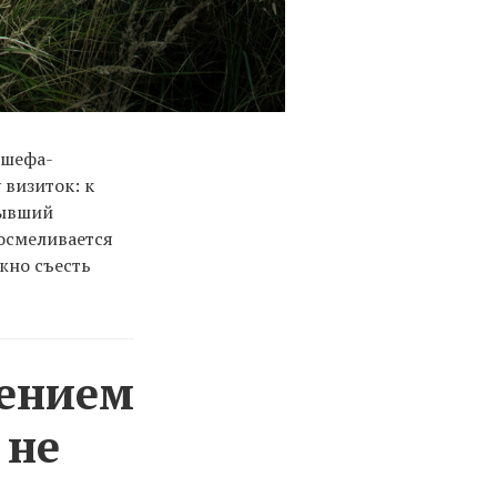
 шефа-
 визиток: к
бывший
 осмеливается
жно съесть
жением
 не