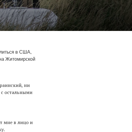
литься в США,
 на Житомирской
краинский, ни
, с остальными
т мне в лицо и
ку.