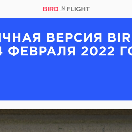
BIRD
FLIGHT
IN
кт
Репортаж