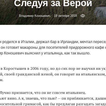
Следуя за Верой
Владимир Коношевич
19 октября 2018
 родился в Италии, держал бар в Ирландии, мечтал пересе
ет он готовит макароны для посетителей придорожного кафе
ир Коношевич выяснил у итальянца, как так вышло.
 в Коростышев в 2006 году, но до сих пор не выучил ни у
ой, своей гражданской женой, он говорит на итальянском
м.
учио признается, что он не совсем итальянец.
ют вино. А я, знаешь, что пью? — он приближается, дыши
росительной гримасой, как бы предлагая разгадать загад