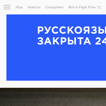
Игра
Новости
Спецпроект
Bird in Flight Prize ‘21
Вдохновение
Почему это шедевр
Мир
Фотопрое