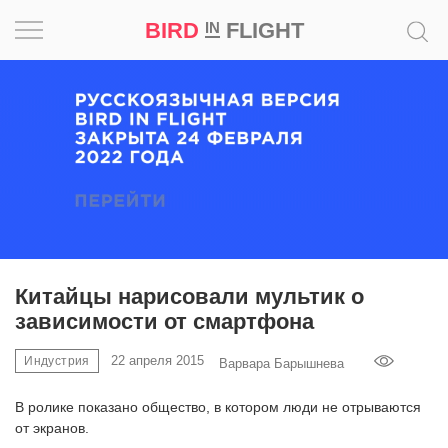
BIRD
FLIGHT
IN
Вдохновение
Почему
это
шедевр
Мир
Игра
Китайцы нарисовали мультик о
зависимости от смартфона
Новости
22 апреля 2015
Индустрия
Варвара Барышнева
Bird
in
В ролике показано общество, в котором люди не отрываются
Flight
от экранов.
Prize