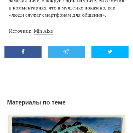
замечая ничего вокруг. Один из зрителей отметил
в комментариях, что в мультике показано, как
«люди служат смартфонам для общения».
EN
UA
Источник:
Min Alxe
Материалы по теме