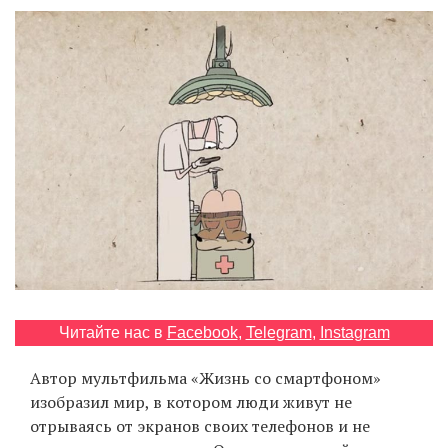
‘21
Фотопроект
Репортаж
Партнерский
материал
О
птичке
Рекламодателям
Читайте нас в
Facebook
,
Telegram
,
Instagram
Автор мультфильма «Жизнь со смартфоном»
изобразил мир, в котором люди живут не
отрываясь от экранов своих телефонов и не